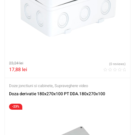
23,24
lei
(0 reviews)
17,88
lei
Doze jonctiuni si cabinete
,
Supraveghere video
Doza derivatie 180x270x100 PT DDA.180x270x100
-23%