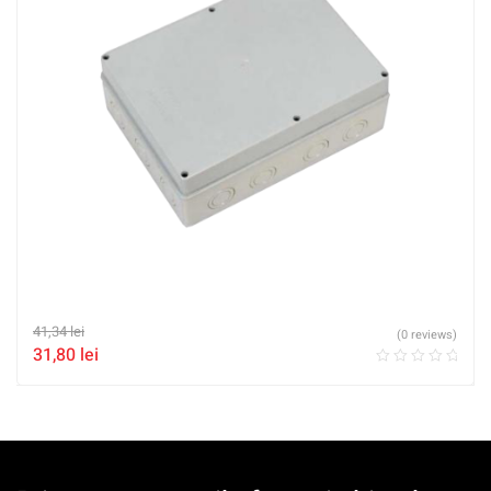
41,34
lei
(0 reviews)
31,80
lei