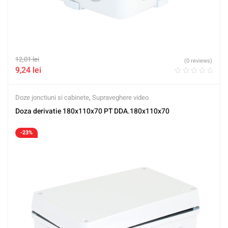
12,01
lei
(0 reviews)
9,24
lei
Doze jonctiuni si cabinete
,
Supraveghere video
Doza derivatie 180x110x70 PT DDA.180x110x70
-23%