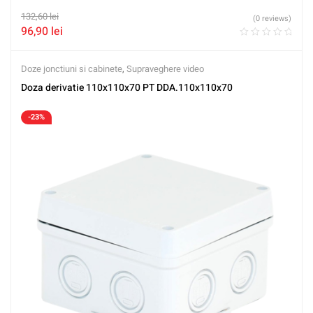
132,60
lei
(0 reviews)
96,90
lei
Doze jonctiuni si cabinete
,
Supraveghere video
Doza derivatie 110x110x70 PT DDA.110x110x70
-23%