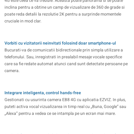
4G este ceea ce va trebuie. Aceasta poate panorama si se poate
inclina pentru a obtine un camp de vizualizare de 360 de grade si
poate reda detalii la rezolutie 2K pentru a surprinde momentele
cruciale in mod clar.
Vorbiti cu vizitatorii neinvitati folosind doar smartphone-ul
Bucurati-va de comunicatii bidirectionale prin simpla utilizare a
telefonului. Sau, inregistrati in prealabil mesaje vocale specifice
care sa fie redate automat atunci cand sunt detectate persoane pe
camera.
Integrare inteligenta, control hands-free
Gestionati cu usurinta camera EB8 4G cu aplicatia EZVIZ. In plus,
puteti activa vocal vizualizarea in timp real cu „Buna, Google” sau
„Alexa” pentru a vedea ce se intampla pe un ecran mai mare.