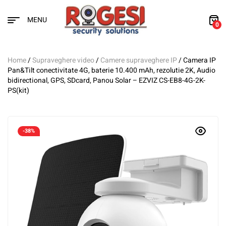
MENU
0
Home
/
Supraveghere video
/
Camere supraveghere IP
/ Camera IP
Pan&Tilt conectivitate 4G, baterie 10.400 mAh, rezolutie 2K, Audio
bidirectional, GPS, SDcard, Panou Solar – EZVIZ CS-EB8-4G-2K-
PS(kit)
-38%