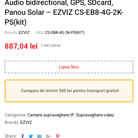
Audio bidirectional, GPS, SDcard,
Panou Solar – EZVIZ CS-EB8-4G-2K-
PS(kit)
Brands:
EZVIZ
SKU:
CS-EB8-4G-2K-PS(KIT)
887,04
lei
1.441,44
lei
Lipsa Stoc
Cumpara de minim 500 lei pentru transport gratuit
Categories:
Camere supraveghere IP
,
Supraveghere video
Brands:
EZVIZ
Facebook
Twitter
Linkedin
Google+
Pinterest
Share: