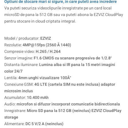
Optiuni de stocare mari si sigure, in care puteti avea incredere
Va puteti securiza videoclipurile inregistrate pe un card local
microSD de pana la 512 GB sau va puteti abona la EZVIZ CloudPlay
pentru stocare in cloud criptata integral.
Model / producator:
EZVIZ
Rezolutie:
4MP@15fps (2560 Ã 1440)
Compresie video:
H.265 / H.264
Senzor imagine:
F1.6 CMOS cu scanare progresiva de 1/2.8′
Distanta iluminare:
Lumina alba si IR pana la 15 metri imagini
color 24/7
Lentila:
4mm unghi vizualizare 100Â°
Conexiune GSM:
4G LTE (cartela SIM nu este inclusa) adaptor
microsim inclus
Acumulator:
10.400 mAh
Audio:
microfon si difuzor incorporat comunicatie bidirectionala
Inregistrare:
Micro SD pana la 512 GB (neinclus) EZVIZ CloudPlay
storage
Alimentare:
DC 5 V/2 A (neinclus)