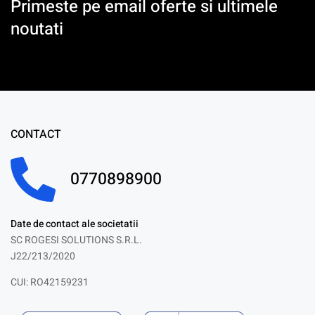
Primeste pe email oferte si ultimele
noutati
CONTACT
0770898900
Date de contact ale societatii
SC ROGESI SOLUTIONS S.R.L.
J22/213/2020
CUI: RO42159231