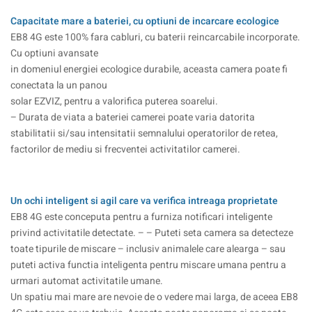
Capacitate mare a bateriei, cu optiuni de incarcare ecologice
EB8 4G este 100% fara cabluri, cu baterii reincarcabile incorporate.
Cu optiuni avansate
in domeniul energiei ecologice durabile, aceasta camera poate fi
conectata la un panou
solar EZVIZ, pentru a valorifica puterea soarelui.
– Durata de viata a bateriei camerei poate varia datorita
stabilitatii si/sau intensitatii semnalului operatorilor de retea,
factorilor de mediu si frecventei activitatilor camerei.
Un ochi inteligent si agil care va verifica intreaga proprietate
EB8 4G este conceputa pentru a furniza notificari inteligente
privind activitatile detectate. – – Puteti seta camera sa detecteze
toate tipurile de miscare – inclusiv animalele care alearga – sau
puteti activa functia inteligenta pentru miscare umana pentru a
urmari automat activitatile umane.
Un spatiu mai mare are nevoie de o vedere mai larga, de aceea EB8