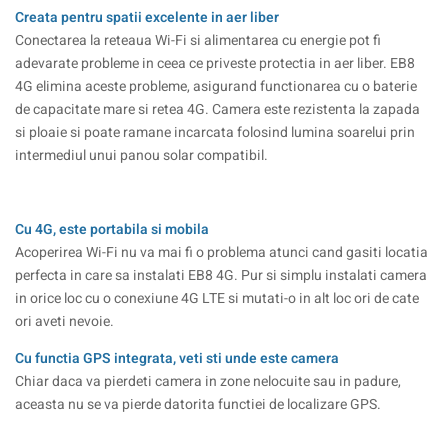
Creata pentru spatii excelente in aer liber
Conectarea la reteaua Wi-Fi si alimentarea cu energie pot fi
adevarate probleme in ceea ce priveste protectia in aer liber. EB8
4G elimina aceste probleme, asigurand functionarea cu o baterie
de capacitate mare si retea 4G. Camera este rezistenta la zapada
si ploaie si poate ramane incarcata folosind lumina soarelui prin
intermediul unui panou solar compatibil.
Cu 4G, este portabila si mobila
Acoperirea Wi-Fi nu va mai fi o problema atunci cand gasiti locatia
perfecta in care sa instalati EB8 4G. Pur si simplu instalati camera
in orice loc cu o conexiune 4G LTE si mutati-o in alt loc ori de cate
ori aveti nevoie.
Cu functia GPS integrata, veti sti unde este camera
Chiar daca va pierdeti camera in zone nelocuite sau in padure,
aceasta nu se va pierde datorita functiei de localizare GPS.