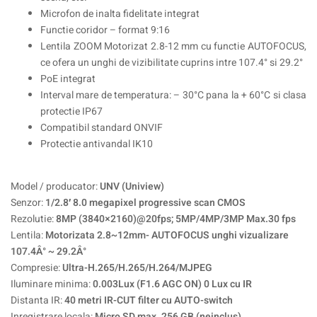
Microfon de inalta fidelitate integrat
Functie coridor – format 9:16
Lentila ZOOM Motorizat 2.8-12 mm cu functie AUTOFOCUS,
ce ofera un unghi de vizibilitate cuprins intre 107.4° si 29.2°
PoE integrat
Interval mare de temperatura: – 30°C pana la + 60°C si clasa
protectie IP67
Compatibil standard ONVIF
Protectie antivandal IK10
Model / producator:
UNV (Uniview)
Senzor:
1/2.8′ 8.0 megapixel progressive scan CMOS
Rezolutie:
8MP (3840×2160)@20fps; 5MP/4MP/3MP Max.30 fps
Lentila:
Motorizata 2.8~12mm- AUTOFOCUS unghi vizualizare
107.4Â° ~ 29.2Â°
Compresie:
Ultra-H.265/H.265/H.264/MJPEG
Iluminare minima:
0.003Lux (F1.6 AGC ON) 0 Lux cu IR
Distanta IR:
40 metri IR-CUT filter cu AUTO-switch
Inregistrare locala:
Micro SD max. 256 GB (neinclus)