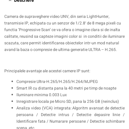
Descriere
Camera de supraveghere video UNV, din seria LightHunter,
transmisie IP, echipata cu un senzor de 1/2.8′ de 8 mega pixeli cu
functia ‘Progressive Scan’ ce va ofera o imagine clara si de inalta
calitate, reusind sa capteze imagini color si in conditii de iluminare
scazuta, care permit identificarea obiectelor intr-un mod natural
avand la baza o compresie de ultima generatie ULTRA – H.265.
Principalele avantaje ale acestei camere IP sunt:
Compresie Ultra-H.265/H.265/H.264/MJPEG
Smart IR cu distanta pana la 40 metri pe timp de noapte
Iluminare minima 0.003 Lux
Inregistrare locala pe Micro SD, pana la 256 GB (neinclus)
Analiza video (VCA) integrata: Algoritm avansat de detectie
persoana / Detectie intrus / Detectie depasire linie /
Identificare fata / Numarare persoane / Detectie schimbare
scena, etc.