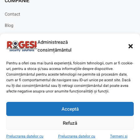
COMPANIE
Contact
Blog
Cariere
Administrează
Solicitare instalare
consimțământul
Pentru a oferi cea mai bună experiență, folosim tehnologii, cum ar fi cookie-
uri, pentru a stoca și/sau accesa informațiile despre dispozitive.
Consimțământul pentru aceste tehnologii ne permite să procesăm date,
cum ar fi comportamentul de navigare sau ID-uri unice pe acest site. Dacă
Copyright © 2025
Digitaz
.
nu îți dai consimțământul sau îți retragi consimțământul dat poate avea
afecte negative asupra unor anumite funcționalități și funcții.
Acceptă
Refuză
Prelucrarea datelor cu
Prelucrarea datelor cu
Termeni si