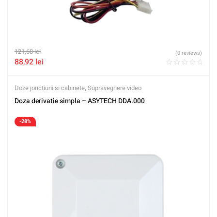
121,68
lei
(0 reviews)
88,92
lei
Doze jonctiuni si cabinete
,
Supraveghere video
Doza derivatie simpla – ASYTECH DDA.000
-28%