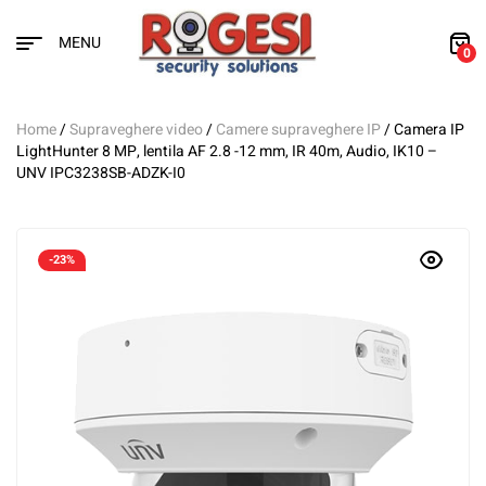
MENU
0
Home
/
Supraveghere video
/
Camere supraveghere IP
/ Camera IP
LightHunter 8 MP, lentila AF 2.8 -12 mm, IR 40m, Audio, IK10 –
UNV IPC3238SB-ADZK-I0
-23%