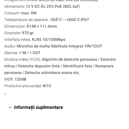
Alimentare:
12 V DC Â± 25% PoE (802.3af)
Consum:
max. 9W
Temperatura de operare:
-30Â°C ~ +60Â°C IP67
Dimensiuni:
Ã148 x 111.4mm
Greutate:
970 gr.
Interfata retea:
RJ45 10/100Mbps
Audio:
Microfon de inalta fidelitate integrat 1IN/1OUT
Alarma:
1 IN / 1 OUT
Analiza video (VCA):
Algoritm de detectie persoana / Detectie
intrus / Detectie depasire linie / Identificare fata / Numarare
persoane / Detectie schimbare scena etc.
WDR:
120dB
Protectie antivandal:
IK10
„
Informații suplimentare