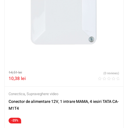
14,51
lei
(0 reviews)
10,38
lei
Conectica
,
Supraveghere video
Conector de alimentare 12V, 1 intrare MAMA, 4 iesiri TATA CA-
M1T4
-25%