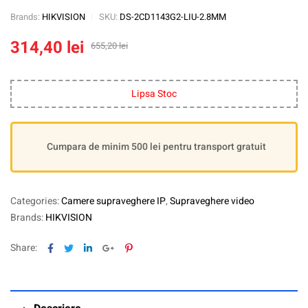
Brands:
HIKVISION
SKU:
DS-2CD1143G2-LIU-2.8MM
314,40
lei
655,20
lei
Lipsa Stoc
Cumpara de minim 500 lei pentru transport gratuit
Categories:
Camere supraveghere IP
,
Supraveghere video
Brands:
HIKVISION
Facebook
Twitter
Linkedin
Google+
Pinterest
Share: