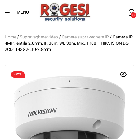
MENU
0
Home
/
Supraveghere video
/
Camere supraveghere IP
/ Camera IP
4MP, lentila 2.8mm, IR 30m, WL 30m, Mic., IK08 – HIKVISION DS-
2CD1143G2-LIU-2.8mm
-52%