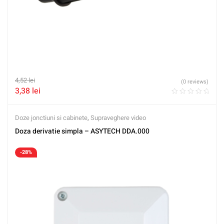
4,52
lei
(0 reviews)
3,38
lei
Doze jonctiuni si cabinete
,
Supraveghere video
Doza derivatie simpla – ASYTECH DDA.000
-28%