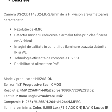
Descriere
Camera DS-2CD1143G2-LIU-2.8mm de la Hikvision are urmatoarele
caracteristici:
Rezolutie de 4MP;
Detectia miscarii, reducerea alarmelor false prin clasificarea
om/vehicul;
Imagini de calitate in conditii de iluminare scazuta datorita
IR si WL;
Tehnologie eficienta de compresie H.265+
Posibilitated alimentare PoE.
Model / producator:
HIKVISION
Senzor:
1/3′ Progressive Scan CMOS
Rezolutie:
4MP (2560×1440)@20fps 1080P/720P@25fps;
Lentila:
2.8mm unghi vizualizare 98Â°
Compresie:
H.265+/H.265/H.264+/H.264/MJPEG
Iluminare minima:
Color: 0.005 Lux (F1.6 AGC ON) B/W: 0 Lux cu IR