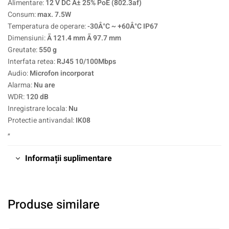
Alimentare:
12 V DC Â± 25% PoE (802.3af)
Consum:
max. 7.5W
Temperatura de operare:
-30Â°C ~ +60Â°C IP67
Dimensiuni:
Ã 121.4 mm Ã 97.7 mm
Greutate:
550 g
Interfata retea:
RJ45 10/100Mbps
Audio:
Microfon incorporat
Alarma:
Nu are
WDR:
120 dB
Inregistrare locala:
Nu
Protectie antivandal:
IK08
„
Informații suplimentare
Produse similare