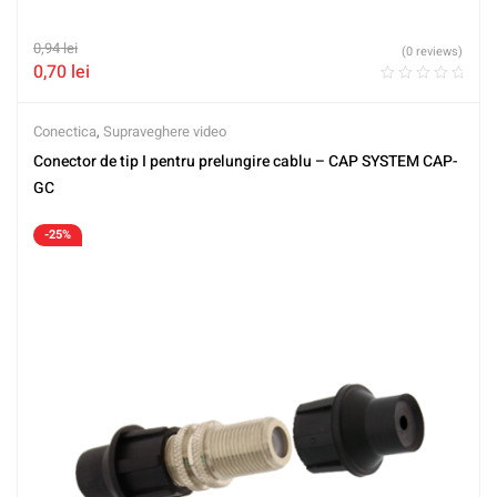
0,94
lei
(0 reviews)
0,70
lei
Conectica
,
Supraveghere video
Conector de tip I pentru prelungire cablu – CAP SYSTEM CAP-
GC
-25%