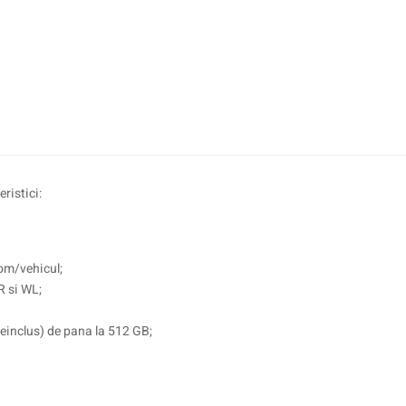
ristici:
 om/vehicul;
R si WL;
einclus) de pana la 512 GB;