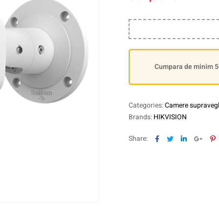
Cumpara de minim 500
Categories:
Camere supravegh
Brands:
HIKVISION
Facebook
Twitter
Linkedin
Goog
P
Share: