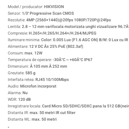
Model / producator:
HIKVISION
Senzor:
1/3′ Progressive Scan CMOS
Rezolutie:
4MP (2560×1440)@20fps 1080P/720P@24fps
Lentila:
2.8 – 12 mm varifocala motorizata unghi vizualizare 96.7Â
Compresie:
H.265+/H.265/H.264+/H.264/MJPEG
Iluminare minima:
Color: 0.005 Lux (F1.6 AGC ON) B/W: 0 Lux cu IR
Alimentare:
12 V DC Â± 25% PoE (802.3af)
Consum:
max. 12W
Temperatura de operare:
-30Â°C ~ +60Â°C IP67
Dimensiuni:
Ã 105 mm Ã 252 mm
Greutate:
585 g
Interfata retea:
RJ45 10/100Mbps
Audio:
Microfon incorporat
Alarma:
Nu
WDR:
120 dB
Inregistrare locala:
Card Micro SD/SDHC/SDXC pana la 512 GB(nein
Distanta IR:
max. 50 metri IR cut filter
Distanta WL:
max. 50 metri
„