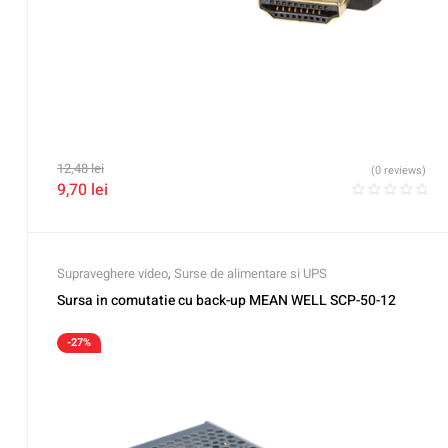
12,48
lei
(0 reviews)
9,70
lei
Supraveghere video
,
Surse de alimentare si UPS
Sursa in comutatie cu back-up MEAN WELL SCP-50-12
-27%