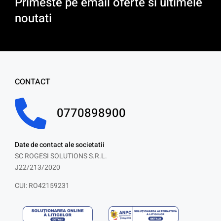
Primeste pe email oferte si ultimele
noutati
CONTACT
0770898900
Date de contact ale societatii
SC ROGESI SOLUTIONS S.R.L.
J22/213/2020
CUI: RO42159231