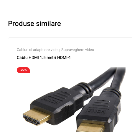
Produse similare
Cabluri si adaptoare video
,
Supraveghere video
Cablu HDMI 1.5 metri HDMI-1
-22%