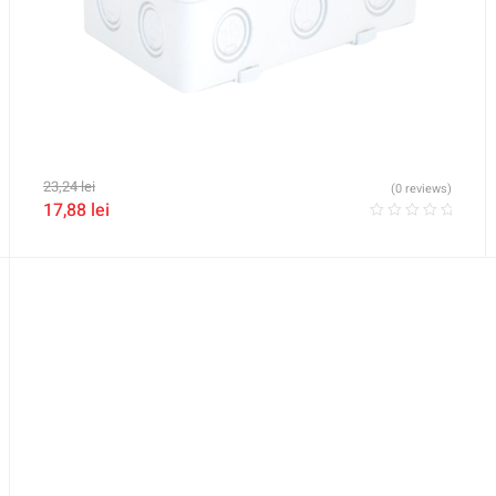
23,24
lei
(0 reviews)
17,88
lei