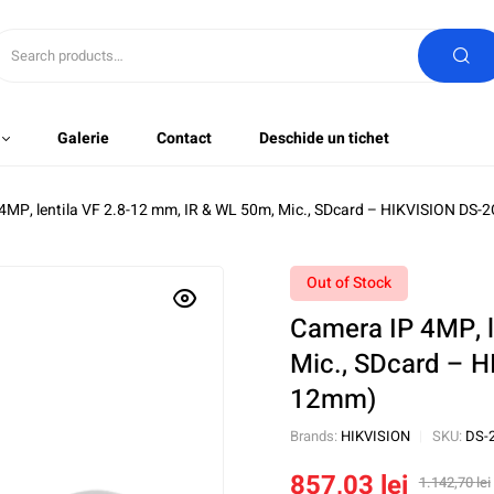
Galerie
Contact
Deschide un tichet
4MP, lentila VF 2.8-12 mm, IR & WL 50m, Mic., SDcard – HIKVISION D
Out of Stock
Camera IP 4MP, l
Mic., SDcard – 
12mm)
Brands:
HIKVISION
SKU:
DS-
857,03
lei
1.142,70
lei