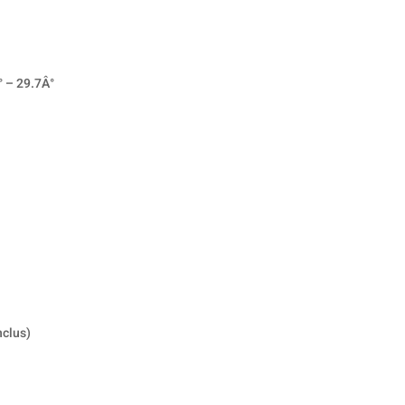
° – 29.7Â°
clus)