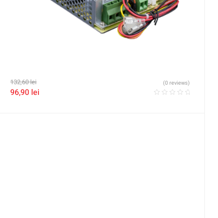
132,60
lei
(0 reviews)
96,90
lei