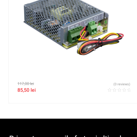
117,00
lei
(0 reviews)
85,50
lei