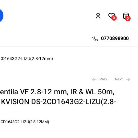
0
0
0770898900
S-2CD1643G2-LIZU(2.8-12mm)
Prev
Next
entila VF 2.8-12 mm, IR & WL 50m,
HIKVISION DS-2CD1643G2-LIZU(2.8-
314,40
113,10
lei
lei
655,20
150,80
lei
lei
2CD1643G2-LIZU(2.8-12MM)