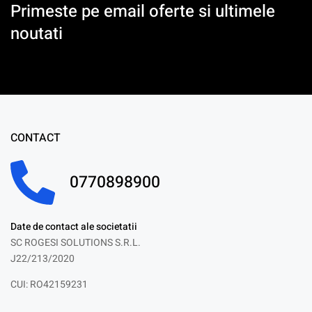
Primeste pe email oferte si ultimele
noutati
CONTACT
0770898900
Date de contact ale societatii
SC ROGESI SOLUTIONS S.R.L.
J22/213/2020
CUI: RO42159231