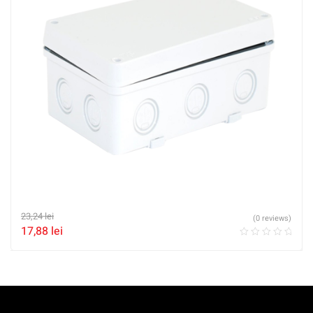
23,24
lei
(0 reviews)
17,88
lei