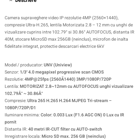
Descriere
Camera supraveghere video IP rezolutie 4MP (2560×1440),
compresie Ultra-H.265, lentila Motorizata 2.8 – 12 mm cu unghi de
vizualizare cuprins intre 102.79° si 30.86° AUTOFOCUS, distanta IR
40M, stocare MicroSD max 256GB (neinclus), microfon de inalta
fidelitate integrat, protectie descarcari electrice 6kV
Model / producator:
UNV (Uniview)
Senzor:
1/3′ 4.0 megapixel progressive scan CMOS
Rezolutie:
4MP@25fps (2560Ã1440) 3MP/1080P/720P
Lentila:
MOTORIZAT 2.8~12mm cu AUTOFOCUS unghi vizualizare
102.79Â° ~ 30.86Â°
Compresie:
Ultra 265 H.265 H.264 MJPEG Tri-stream –
1080P/720P/D1
Iluminare minima:
Color: 0.003 Lux (F1.6 AGC ON) 0 Lux cu IR
pornit
Distanta IR:
40 metri IR-CUT filter cu AUTO-switch
Inregistrare locala:
Micro SD max. 256 GB (neinclus)