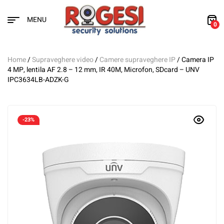
MENU
0
Home
/
Supraveghere video
/
Camere supraveghere IP
/ Camera IP
4 MP, lentila AF 2.8 – 12 mm, IR 40M, Microfon, SDcard – UNV
IPC3634LB-ADZK-G
-23%