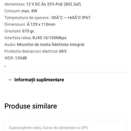
Alimentare:
12 V DC Â± 25% PoE (802.3af)
Consum:
max. 8W
Temperatura de operare:
-30Â°C ~ +60Â°C IP67
Dimensiuni:
Ã 129 x 110mm
Greutate:
670 gr.
Interfata retea:
RJ45 10/100Mbps
Audio:
Microfon de inalta fidelitate integrat
Protectie descarcari electrice:
6KV
WDR:
120dB
„
Informații suplimentare
Produse similare
Supraveghere video
,
Surse de alimentare si UPS