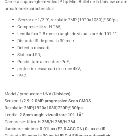
Camera supraveghere video IP tip Mini Bullet de la Uniview ce are
urmatoarele caracteristici:
Senzor de 1/2.9′, rezolutie 2MP (1920×1080)@30fps;
Compresie Ultra-H.265;
Lentila fixa 2.8 mm cu unghi de vizualizare de 101.1°;
Distanta IR de pana la 30 metri;
Detectia miscarii;
Slot card SD;
Posibilitate alimentare PoE;
protectie descarcari electrice 4kV;
IP67.
Model / producator:
UNV (Uniview)
Senzor:
1/2.9′ 2.0MP progressive Scan CMOS
Rezolutie:
2MP(1920×1080)720P@30fps
Lentila:
2.8mm unghi vizualizare 101.1Â°
Compresie:
Ultra-H.265/H.265/H.264
Iluminare minima:
0.01Lux (F2.0 AGC ON) 0 Lux cu IR
Distanta IR:
pana la 30 metri IR Cut Filter cu autoswitch