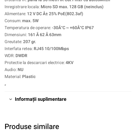
Inregistrare locala:
Micro SD max. 128 GB (neinclus)
Alimentare:
12 V DC Â± 25% PoE(802.3af)
Consum:
max. 5W
Temperatura de operare:
-30Â°C ~ +60Â°C IP67
Dimensiuni:
161 Ã 62 Ã 63mm
Greutate:
207 gr.
Interfata retea:
RJ45 10/100Mbps
WDR:
DWDR
Protectie la descarcari electrice:
4KV
Audio:
NU
Material:
Plastic
„
Informații suplimentare
Produse similare