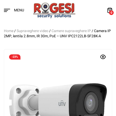
MENU
0
Home
/
Supraveghere video
/
Camere supraveghere IP
/ Camera IP
2MP, lentila 2.8mm, IR 30m, PoE – UNV IPC2122LB-SF28K-A
-23%