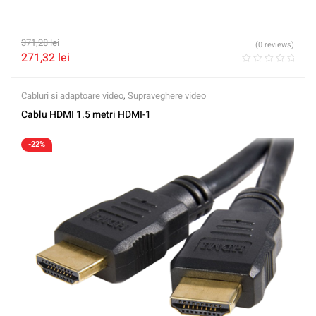
371,28
lei
(0 reviews)
271,32
lei
Cabluri si adaptoare video
,
Supraveghere video
Cablu HDMI 1.5 metri HDMI-1
-22%