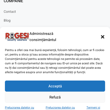
COMPANIE
Contact
Blog
Cariere
Administrează
Solicitare instalare
consimțământul
Pentru a oferi cea mai bună experiență, folosim tehnologii, cum ar fi cookie-
uri, pentru a stoca și/sau accesa informațiile despre dispozitive.
Consimțământul pentru aceste tehnologii ne permite să procesăm date,
cum ar fi comportamentul de navigare sau ID-uri unice pe acest site. Dacă
Copyright © 2025
Digitaz
.
nu îți dai consimțământul sau îți retragi consimțământul dat poate avea
afecte negative asupra unor anumite funcționalități și funcții.
Acceptă
Refuză
Prelucrarea datelor cu
Prelucrarea datelor cu
Termeni si