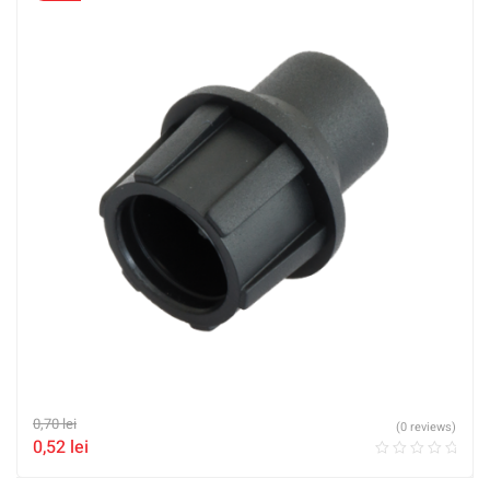
0,70
lei
(0 reviews)
0,52
lei