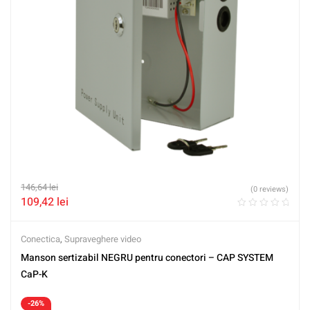
146,64
lei
(0 reviews)
109,42
lei
Conectica
,
Supraveghere video
Manson sertizabil NEGRU pentru conectori – CAP SYSTEM
CaP-K
-26%