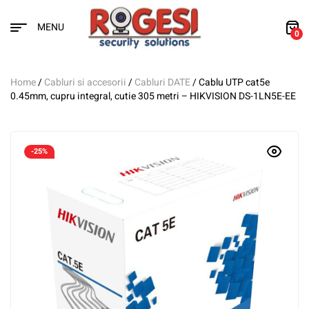
MENU
0
Home
/
Cabluri si accesorii
/
Cabluri DATE
/ Cablu UTP cat5e
0.45mm, cupru integral, cutie 305 metri – HIKVISION DS-1LN5E-EE
-25%