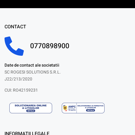
CONTACT
0770898900
Date de contact ale societatii
SC ROGESI SOLUTIONS S.R.L.
J22/213/2020
CUI: RO42159231
INFORMATII LEGALE