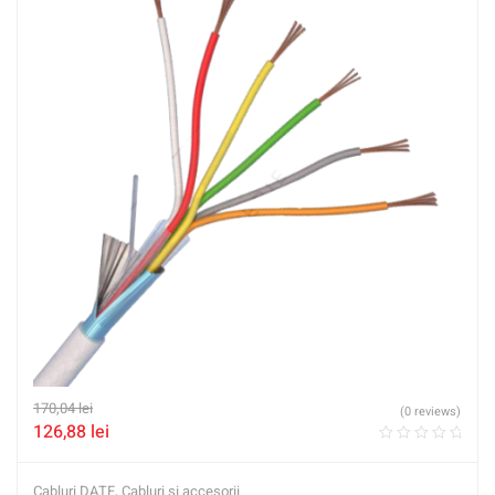
170,04
lei
(0 reviews)
126,88
lei
Cabluri DATE
,
Cabluri si accesorii