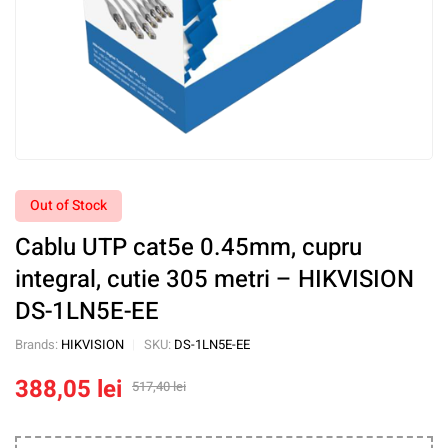
Out of Stock
Cablu UTP cat5e 0.45mm, cupru
integral, cutie 305 metri – HIKVISION
DS-1LN5E-EE
Brands:
HIKVISION
SKU:
DS-1LN5E-EE
388,05
lei
517,40
lei