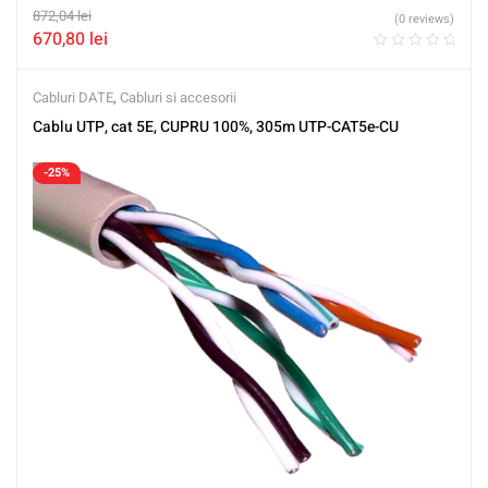
872,04
lei
(0 reviews)
670,80
lei
Cabluri DATE
,
Cabluri si accesorii
Cablu UTP, cat 5E, CUPRU 100%, 305m UTP-CAT5e-CU
-25%