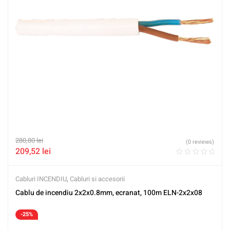
280,80
lei
(0 reviews)
209,52
lei
Cabluri INCENDIU
,
Cabluri si accesorii
Cablu de incendiu 2x2x0.8mm, ecranat, 100m ELN-2x2x08
-25%