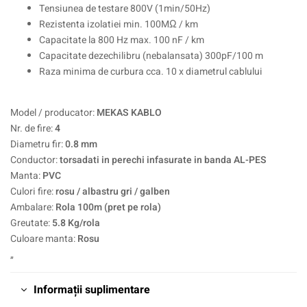
Tensiunea de testare 800V (1min/50Hz)
Rezistenta izolatiei min. 100MΩ / km
Capacitate la 800 Hz max. 100 nF / km
Capacitate dezechilibru (nebalansata) 300pF/100 m
Raza minima de curbura cca. 10 x diametrul cablului
Model / producator:
MEKAS KABLO
Nr. de fire:
4
Diametru fir:
0.8 mm
Conductor:
torsadati in perechi infasurate in banda AL-PES
Manta:
PVC
Culori fire:
rosu / albastru gri / galben
Ambalare:
Rola 100m (pret pe rola)
Greutate:
5.8 Kg/rola
Culoare manta:
Rosu
„
Informații suplimentare