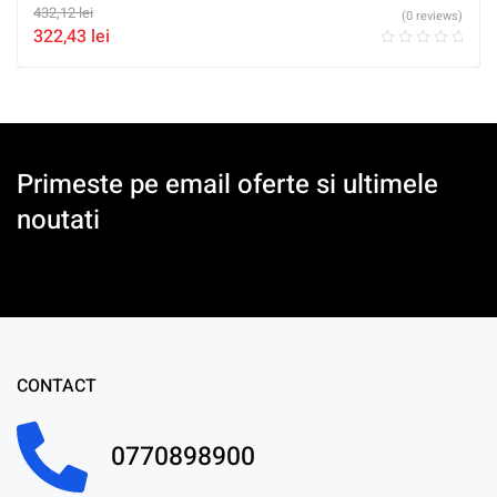
432,12
lei
(0 reviews)
322,43
lei
Primeste pe email oferte si ultimele
noutati
CONTACT
0770898900