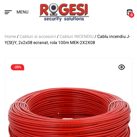
MENU
0
Home
/
Cabluri si accesorii
/
Cabluri INCENDIU
/ Cablu incendiu J-
Y(St)Y, 2x2x08 ecranat, rola 100m MEK-2X2X08
-25%