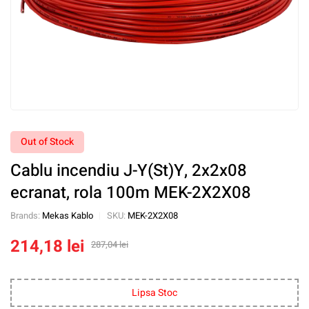
Out of Stock
Cablu incendiu J-Y(St)Y, 2x2x08
ecranat, rola 100m MEK-2X2X08
Brands:
Mekas Kablo
SKU:
MEK-2X2X08
214,18
lei
287,04
lei
Lipsa Stoc