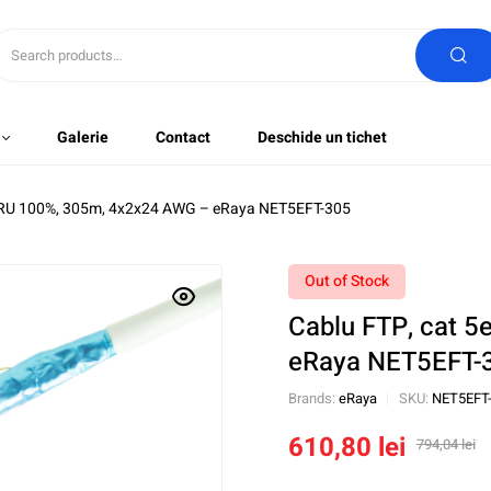
Galerie
Contact
Deschide un tichet
UPRU 100%, 305m, 4x2x24 AWG – eRaya NET5EFT-305
Out of Stock
Cablu FTP, cat 
eRaya NET5EFT-
Brands:
eRaya
SKU:
NET5EFT
610,80
lei
794,04
lei