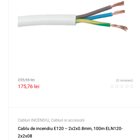
235,56
lei
(0 reviews)
175,76
lei
Cabluri INCENDIU
,
Cabluri si accesorii
Cablu de incendiu E120 – 2x2x0.8mm, 100m ELN120-
2x2x08