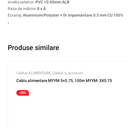
Invelis exterior:
PVC >0.60mm ALB
Raza de indoire:
8 x Ã
Ecranaj:
Aluminium/Polyster + fir impamantare 0.5 mm CU 100%
„
Produse similare
Cabluri ALIMENTARE
,
Cabluri si accesorii
Cablu alimentare MYYM 3×0.75, 100m MYYM- 3X0.75
-25%