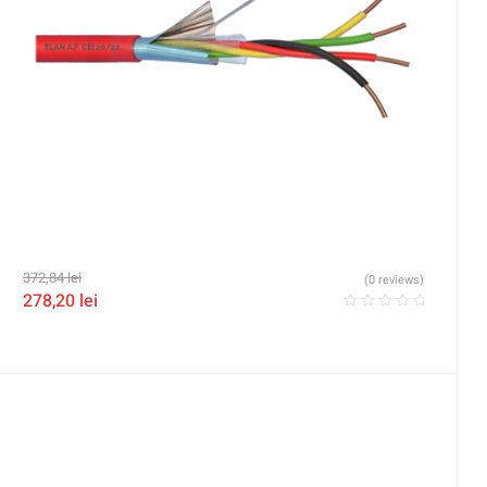
372,84
lei
(0 reviews)
278,20
lei