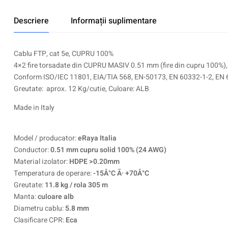
Descriere
Informații suplimentare
Cablu FTP, cat 5e, CUPRU 100%
4×2 fire torsadate din CUPRU MASIV 0.51 mm (fire din cupru 100%),
Conform ISO/IEC 11801, EIA/TIA 568, EN-50173, EN 60332-1-2, EN 
Greutate: aprox. 12 Kg/cutie, Culoare: ALB
Made in Italy
Model / producator:
eRaya Italia
Conductor:
0.51 mm cupru solid 100% (24 AWG)
Material izolator:
HDPE >0.20mm
Temperatura de operare:
-15Â°C Ã· +70Â°C
Greutate:
11.8 kg / rola 305 m
Manta:
culoare alb
Diametru cablu:
5.8 mm
Clasificare CPR:
Eca