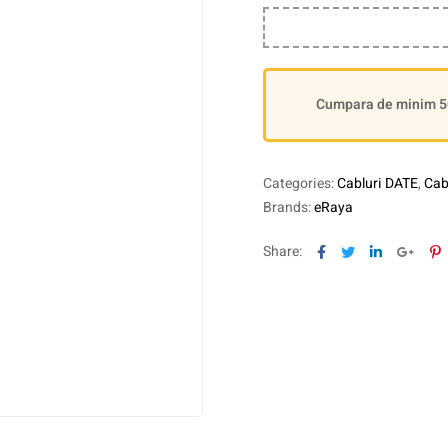
Cumpara de minim 500
Categories:
Cabluri DATE
,
Cabl
Brands:
eRaya
Facebook
Twitter
Linkedin
Goog
P
Share: