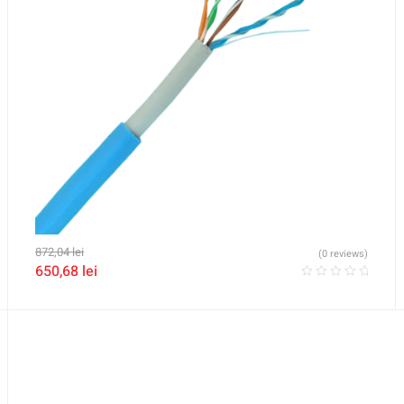
872,04
lei
(0 reviews)
650,68
lei