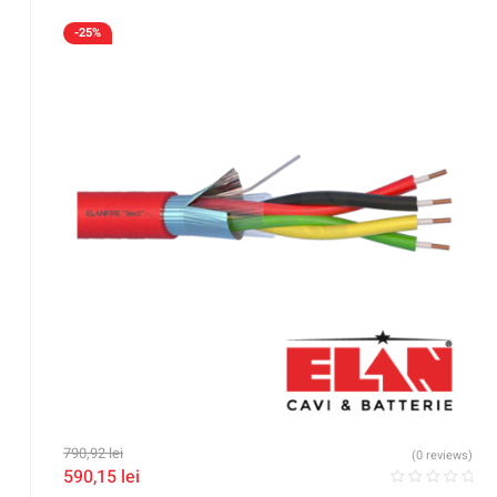
-25%
790,92
lei
(0 reviews)
590,15
lei