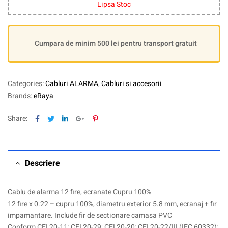
Lipsa Stoc
Cumpara de minim 500 lei pentru transport gratuit
Categories:
Cabluri ALARMA
,
Cabluri si accesorii
Brands:
eRaya
Facebook
Twitter
Linkedin
Google+
Pinterest
Share:
Descriere
Cablu de alarma 12 fire, ecranate Cupru 100%
12 fire x 0.22 – cupru 100%, diametru exterior 5.8 mm, ecranaj + fir
impamantare. Include fir de sectionare camasa PVC
Conform CEI 20-11; CEI 20-29; CEI 20-20; CEI 20-22/III (IEC 60332);