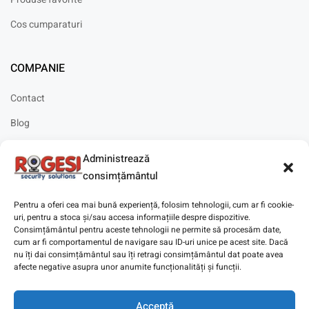
Cos cumparaturi
COMPANIE
Contact
Blog
Cariere
Administrează
Solicitare instalare
consimțământul
Pentru a oferi cea mai bună experiență, folosim tehnologii, cum ar fi cookie-
uri, pentru a stoca și/sau accesa informațiile despre dispozitive.
Consimțământul pentru aceste tehnologii ne permite să procesăm date,
cum ar fi comportamentul de navigare sau ID-uri unice pe acest site. Dacă
Copyright © 2025
Digitaz
.
nu îți dai consimțământul sau îți retragi consimțământul dat poate avea
afecte negative asupra unor anumite funcționalități și funcții.
Acceptă