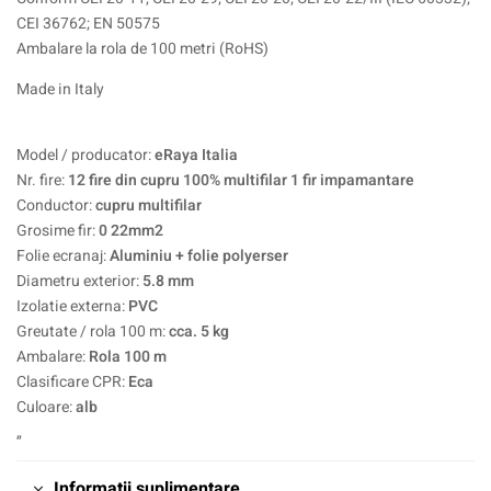
CEI 36762; EN 50575
Ambalare la rola de 100 metri (RoHS)
Made in Italy
Model / producator:
eRaya Italia
Nr. fire:
12 fire din cupru 100% multifilar 1 fir impamantare
Conductor:
cupru multifilar
Grosime fir:
0 22mm2
Folie ecranaj:
Aluminiu + folie polyerser
Diametru exterior:
5.8 mm
Izolatie externa:
PVC
Greutate / rola 100 m:
cca. 5 kg
Ambalare:
Rola 100 m
Clasificare CPR:
Eca
Culoare:
alb
„
Informații suplimentare