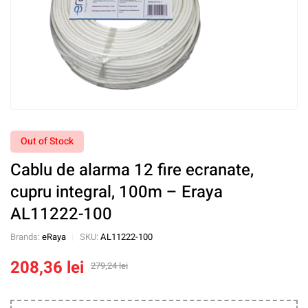
Out of Stock
Cablu de alarma 12 fire ecranate,
cupru integral, 100m – Eraya
AL11222-100
Brands:
eRaya
SKU:
AL11222-100
208,36
lei
279,24
lei