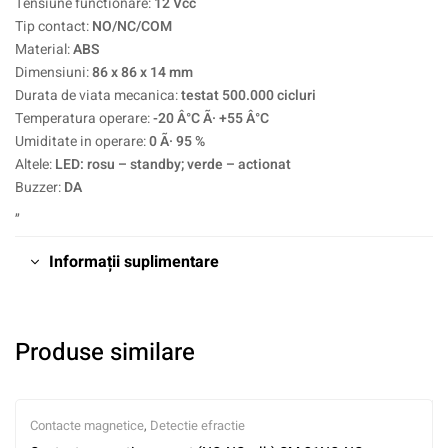
Tensiune functionare:
12 Vcc
Tip contact:
NO/NC/COM
Material:
ABS
Dimensiuni:
86 x 86 x 14 mm
Durata de viata mecanica:
testat 500.000 cicluri
Temperatura operare:
-20 Â°C Ã· +55 Â°C
Umiditate in operare:
0 Ã· 95 %
Altele:
LED: rosu – standby; verde – actionat
Buzzer:
DA
„
Informații suplimentare
Produse similare
Contacte magnetice
,
Detectie efractie