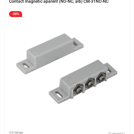
Contact magnetic aparent (NO-NC, alb) CM-31NO-NC
-28%
17,16
lei
(0 reviews)