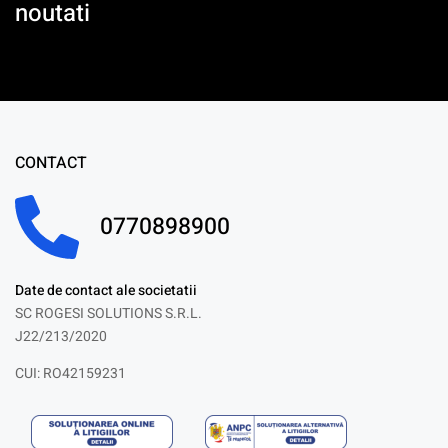
noutati
CONTACT
0770898900
Date de contact ale societatii
SC ROGESI SOLUTIONS S.R.L.
J22/213/2020
CUI: RO42159231