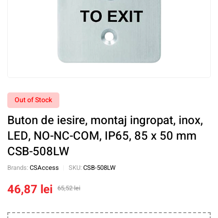
Out of Stock
Buton de iesire, montaj ingropat, inox,
LED, NO-NC-COM, IP65, 85 x 50 mm
CSB-508LW
Brands:
CSAccess
SKU:
CSB-508LW
46,87
lei
65,52
lei