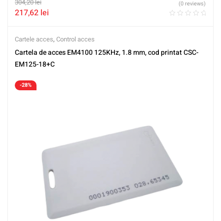
304,20
lei
(0 reviews)
217,62
lei
Cartele acces
,
Control acces
Cartela de acces EM4100 125KHz, 1.8 mm, cod printat CSC-
EM125-18+C
-28%