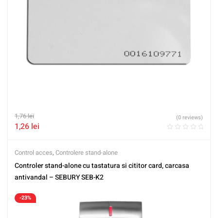
1,76
lei
(0 reviews)
1,26
lei
Control acces
,
Controlere stand-alone
Controler stand-alone cu tastatura si cititor card, carcasa
antivandal – SEBURY SEB-K2
-23%