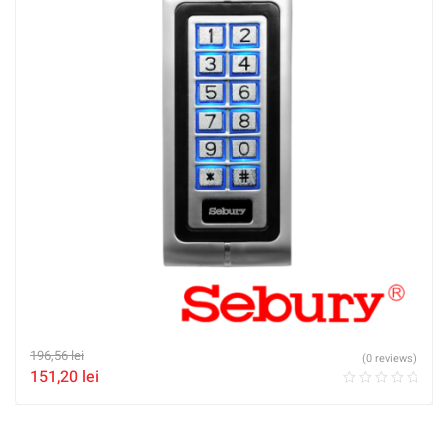
196,56
lei
(0 reviews)
151,20
lei