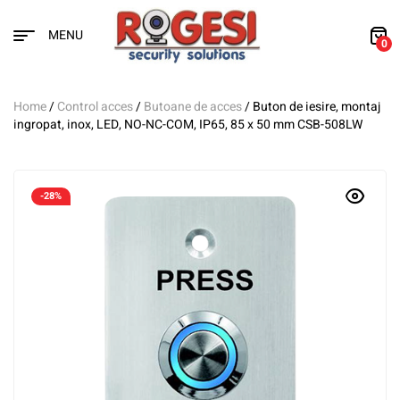
MENU
0
Home
/
Control acces
/
Butoane de acces
/ Buton de iesire, montaj
ingropat, inox, LED, NO-NC-COM, IP65, 85 x 50 mm CSB-508LW
-28%