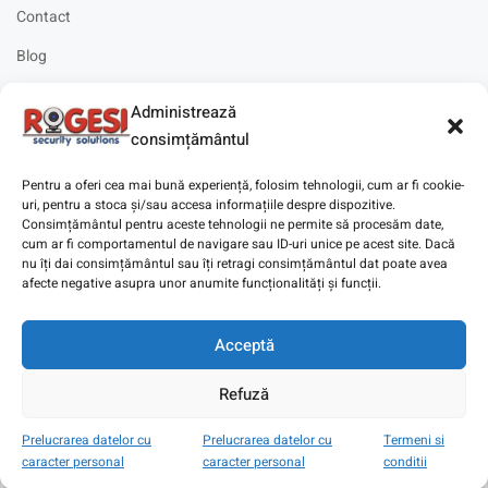
Contact
Blog
Cariere
Administrează
Solicitare instalare
consimțământul
Pentru a oferi cea mai bună experiență, folosim tehnologii, cum ar fi cookie-
uri, pentru a stoca și/sau accesa informațiile despre dispozitive.
Consimțământul pentru aceste tehnologii ne permite să procesăm date,
cum ar fi comportamentul de navigare sau ID-uri unice pe acest site. Dacă
Copyright © 2025
Digitaz
.
nu îți dai consimțământul sau îți retragi consimțământul dat poate avea
afecte negative asupra unor anumite funcționalități și funcții.
Acceptă
Refuză
Prelucrarea datelor cu
Prelucrarea datelor cu
Termeni si
caracter personal
caracter personal
conditii
Magazin
Cont
Wishlist
Search