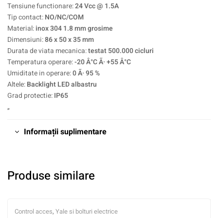
Tensiune functionare:
24 Vcc @ 1.5A
Tip contact:
NO/NC/COM
Material:
inox 304 1.8 mm grosime
Dimensiuni:
86 x 50 x 35 mm
Durata de viata mecanica:
testat 500.000 cicluri
Temperatura operare:
-20 Â°C Ã· +55 Â°C
Umiditate in operare:
0 Ã· 95 %
Altele:
Backlight LED albastru
Grad protectie:
IP65
„
Informații suplimentare
Produse similare
Control acces
,
Yale si bolturi electrice