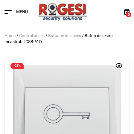
MENU
0
Home
/
Control acces
/
Butoane de acces
/ Buton de iesire
incastrabil CSB-61D
-28%