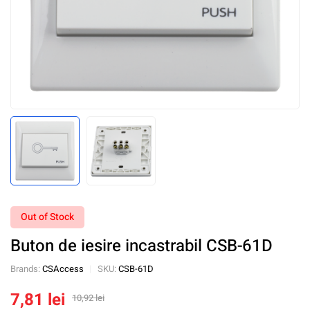
Out of Stock
Buton de iesire incastrabil CSB-61D
Brands:
CSAccess
SKU:
CSB-61D
7,81
lei
10,92
lei