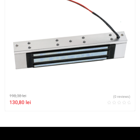
198,38
lei
(0 reviews)
130,80
lei