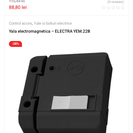
115,44
lei
(0 reviews)
88,80
lei
Control acces
,
Yale si bolturi electrice
Yala electromagnetica – ELECTRA YEM.22B
-28%