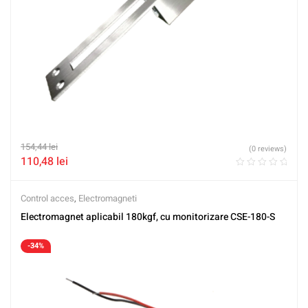
154,44
lei
(0 reviews)
110,48
lei
Control acces
,
Electromagneti
Electromagnet aplicabil 180kgf, cu monitorizare CSE-180-S
-34%