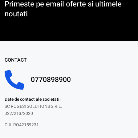
Primeste pe email oferte si ultimele
noutati
CONTACT
0770898900
Date de contact ale societatii
SC ROGESI SOLUTIONS S.R.L.
J22/213/2020
CUI: RO42159231