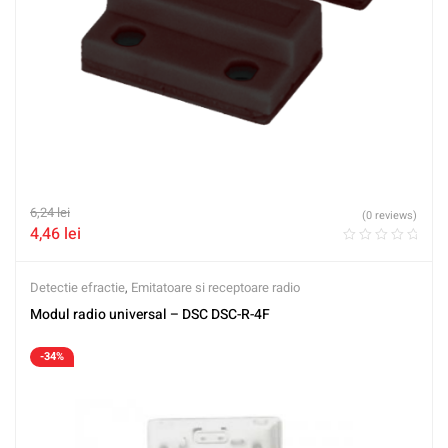
6,24
lei
(0 reviews)
4,46
lei
Detectie efractie
,
Emitatoare si receptoare radio
Modul radio universal – DSC DSC-R-4F
-34%