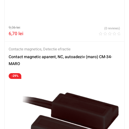
9,36
lei
(0 reviews)
6,70
lei
Contacte magnetice
,
Detectie efractie
Contact magnetic aparent, NC, autoadeziv (maro) CM-34-
MARO
-29%