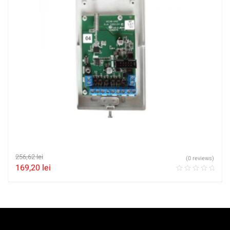
256,62
lei
(0 reviews)
169,20
lei