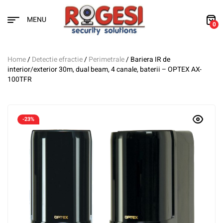
MENU
0
Home
/
Detectie efractie
/
Perimetrale
/ Bariera IR de
interior/exterior 30m, dual beam, 4 canale, baterii – OPTEX AX-
100TFR
-23%