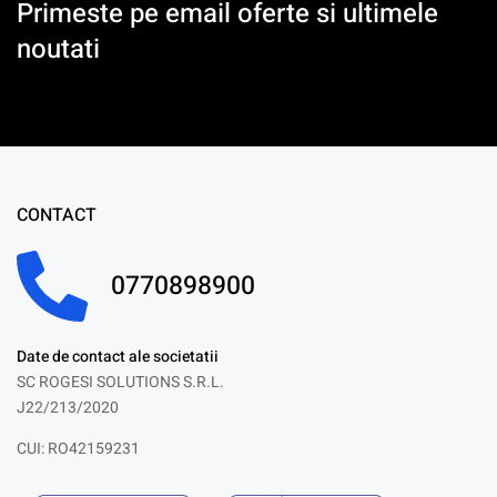
Primeste pe email oferte si ultimele
noutati
CONTACT
0770898900
Date de contact ale societatii
SC ROGESI SOLUTIONS S.R.L.
J22/213/2020
CUI: RO42159231