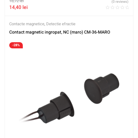
18,72
lei
(0 reviews)
14,40
lei
Contacte magnetice
,
Detectie efractie
Contact magnetic ingropat, NC (maro) CM-36-MARO
-28%