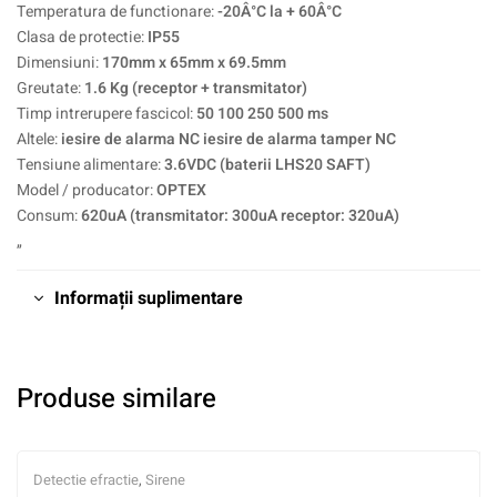
Temperatura de functionare:
-20Â°C la + 60Â°C
Clasa de protectie:
IP55
Dimensiuni:
170mm x 65mm x 69.5mm
Greutate:
1.6 Kg (receptor + transmitator)
Timp intrerupere fascicol:
50 100 250 500 ms
Altele:
iesire de alarma NC iesire de alarma tamper NC
Tensiune alimentare:
3.6VDC (baterii LHS20 SAFT)
Model / producator:
OPTEX
Consum:
620uA (transmitator: 300uA receptor: 320uA)
„
Informații suplimentare
Produse similare
Detectie efractie
,
Sirene