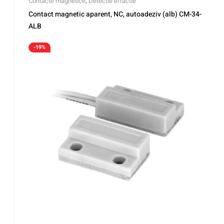
Contacte magnetice
,
Detectie efractie
Contact magnetic aparent, NC, autoadeziv (alb) CM-34-
ALB
-19%