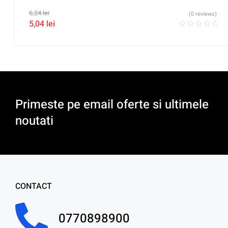
6,24
lei
(0 reviews)
5,04
lei
Primeste pe email oferte si ultimele
noutati
CONTACT
0770898900