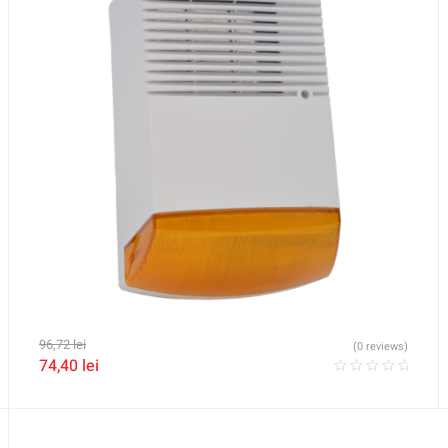
96,72
lei
(0 reviews)
74,40
lei