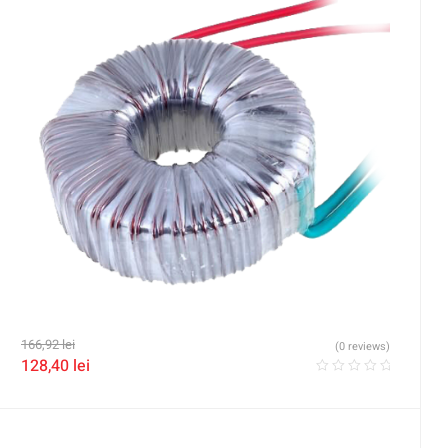
166,92
lei
(0 reviews)
128,40
lei