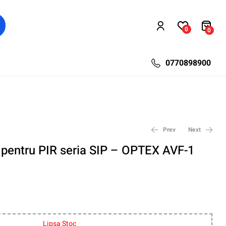
0
0
0770898900
Prev
Next
 pentru PIR seria SIP – OPTEX AVF-1
751,20
357,60
lei
lei
976,56
464,88
lei
lei
Lipsa Stoc