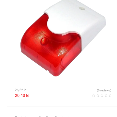
26,52
lei
(0 reviews)
20,40
lei