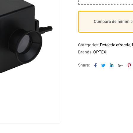
Cumpara de minim 500
Categories:
Detectie efractie
,
Brands:
OPTEX
Facebook
Twitter
Linkedin
Goog
P
Share: