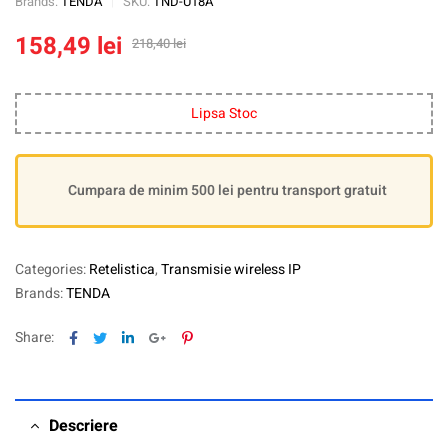
Brands:
TENDA
SKU:
TND-U18A
158,49
lei
218,40
lei
Lipsa Stoc
Cumpara de minim 500 lei pentru transport gratuit
Categories:
Retelistica
,
Transmisie wireless IP
Brands:
TENDA
Facebook
Twitter
Linkedin
Google+
Pinterest
Share:
Descriere