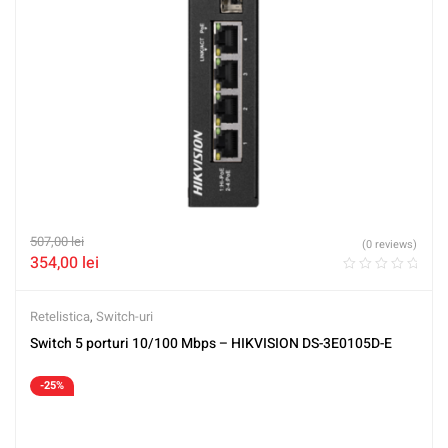
507,00
lei
(0 reviews)
354,00
lei
Retelistica
,
Switch-uri
Switch 5 porturi 10/100 Mbps – HIKVISION DS-3E0105D-E
-25%