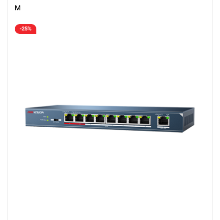
M
-25%