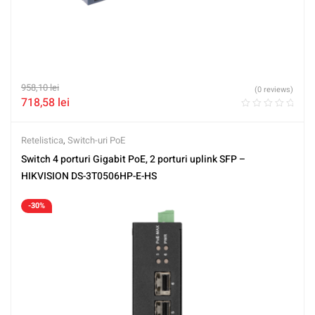
958,10
lei
(0 reviews)
718,58
lei
Retelistica
,
Switch-uri PoE
Switch 4 porturi Gigabit PoE, 2 porturi uplink SFP –
HIKVISION DS-3T0506HP-E-HS
-30%