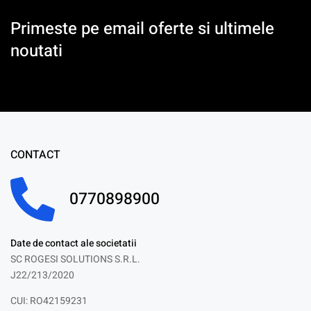
Primeste pe email oferte si ultimele
noutati
CONTACT
0770898900
Date de contact ale societatii
SC ROGESI SOLUTIONS S.R.L.
J22/213/2020
CUI: RO42159231