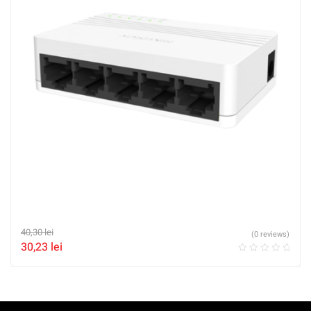
40,30
lei
(0 reviews)
30,23
lei