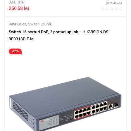
334,10
lei
(0 reviews)
250,58
lei
Retelistica
,
Switch-uri PoE
Switch 16 porturi PoE, 2 porturi uplink – HIKVISION DS-
3E0318P-E-M
-25%