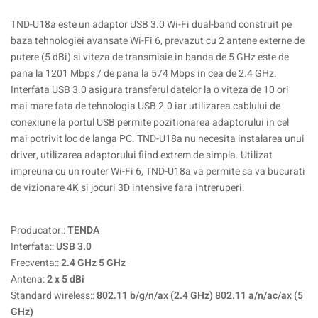
TND-U18a este un adaptor USB 3.0 Wi-Fi dual-band construit pe
baza tehnologiei avansate Wi-Fi 6, prevazut cu 2 antene externe de
putere (5 dBi) si viteza de transmisie in banda de 5 GHz este de
pana la 1201 Mbps / de pana la 574 Mbps in cea de 2.4 GHz.
Interfata USB 3.0 asigura transferul datelor la o viteza de 10 ori
mai mare fata de tehnologia USB 2.0 iar utilizarea cablului de
conexiune la portul USB permite pozitionarea adaptorului in cel
mai potrivit loc de langa PC. TND-U18a nu necesita instalarea unui
driver, utilizarea adaptorului fiind extrem de simpla. Utilizat
impreuna cu un router Wi-Fi 6, TND-U18a va permite sa va bucurati
de vizionare 4K si jocuri 3D intensive fara intreruperi.
Producator::
TENDA
Interfata::
USB 3.0
Frecventa::
2.4 GHz 5 GHz
Antena:
2 x 5 dBi
Standard wireless::
802.11 b/g/n/ax (2.4 GHz) 802.11 a/n/ac/ax (5
GHz)