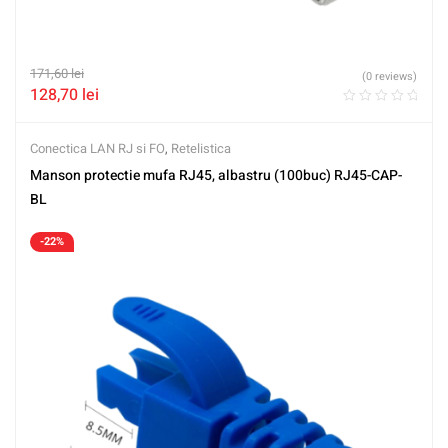
171,60
lei
(0 reviews)
128,70
lei
Conectica LAN RJ si FO
,
Retelistica
Manson protectie mufa RJ45, albastru (100buc) RJ45-CAP-
BL
-22%