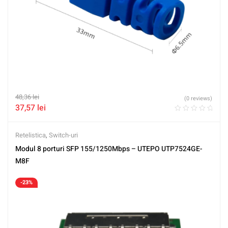
48,36
lei
(0 reviews)
37,57
lei
Retelistica
,
Switch-uri
Modul 8 porturi SFP 155/1250Mbps – UTEPO UTP7524GE-
M8F
-23%