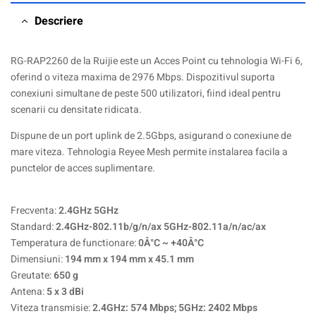
Descriere
RG-RAP2260 de la Ruijie este un Acces Point cu tehnologia Wi-Fi 6,
oferind o viteza maxima de 2976 Mbps. Dispozitivul suporta
conexiuni simultane de peste 500 utilizatori, fiind ideal pentru
scenarii cu densitate ridicata.
Dispune de un port uplink de 2.5Gbps, asigurand o conexiune de
mare viteza. Tehnologia Reyee Mesh permite instalarea facila a
punctelor de acces suplimentare.
Frecventa:
2.4GHz 5GHz
Standard:
2.4GHz-802.11b/g/n/ax 5GHz-802.11a/n/ac/ax
Temperatura de functionare:
0Â°C ~ +40Â°C
Dimensiuni:
194 mm x 194 mm x 45.1 mm
Greutate:
650 g
Antena:
5 x 3 dBi
Viteza transmisie:
2.4GHz: 574 Mbps; 5GHz: 2402 Mbps