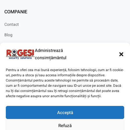
COMPANIE
Contact
Blog
Cariere
Administrează
Solicitare instalare
consimțământul
Pentru a oferi cea mai bună experiență, folosim tehnologii, cum ar fi cookie-
uri, pentru a stoca și/sau accesa informațiile despre dispozitive.
Consimțământul pentru aceste tehnologii ne permite să procesăm date,
cum ar fi comportamentul de navigare sau ID-uri unice pe acest site. Dacă
Copyright © 2025
Digitaz
.
nu îți dai consimțământul sau îți retragi consimțământul dat poate avea
afecte negative asupra unor anumite funcționalități și funcții.
Acceptă
Refuză