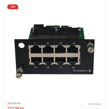
-25%
365,04
lei
(0 reviews)
272,38
lei