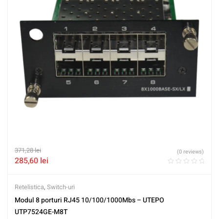
371,28
lei
(0 reviews)
285,60
lei
Retelistica
,
Switch-uri
Modul 8 porturi RJ45 10/100/1000Mbs – UTEPO
UTP7524GE-M8T