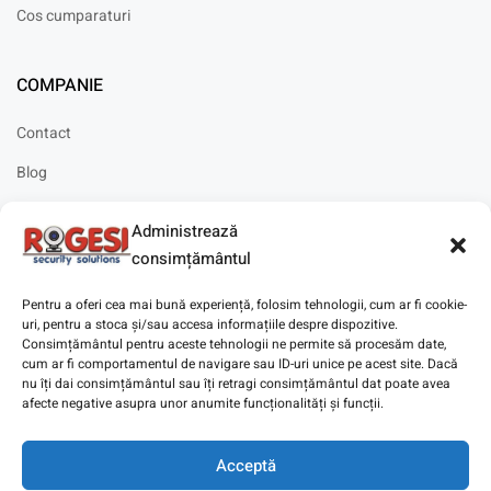
Cos cumparaturi
COMPANIE
Contact
Blog
Cariere
Administrează
Solicitare instalare
consimțământul
Pentru a oferi cea mai bună experiență, folosim tehnologii, cum ar fi cookie-
uri, pentru a stoca și/sau accesa informațiile despre dispozitive.
Consimțământul pentru aceste tehnologii ne permite să procesăm date,
cum ar fi comportamentul de navigare sau ID-uri unice pe acest site. Dacă
Copyright © 2025
Digitaz
.
nu îți dai consimțământul sau îți retragi consimțământul dat poate avea
afecte negative asupra unor anumite funcționalități și funcții.
Acceptă