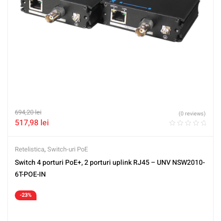
694,20
lei
(0 reviews)
517,98
lei
Retelistica
,
Switch-uri PoE
Switch 4 porturi PoE+, 2 porturi uplink RJ45 – UNV NSW2010-
6T-POE-IN
-23%