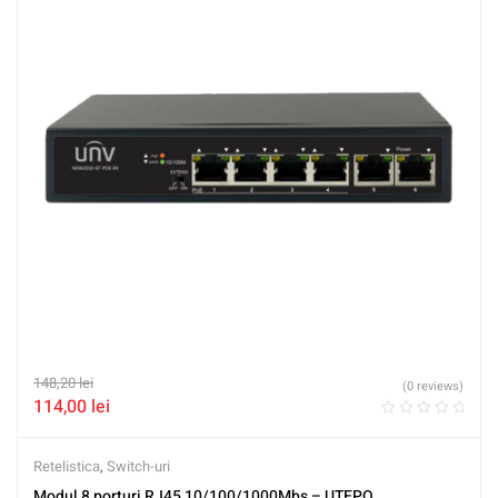
148,20
lei
(0 reviews)
114,00
lei
Retelistica
,
Switch-uri
Modul 8 porturi RJ45 10/100/1000Mbs – UTEPO