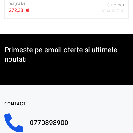
365,04
lei
(0 reviews)
272,38
lei
Primeste pe email oferte si ultimele
noutati
CONTACT
0770898900