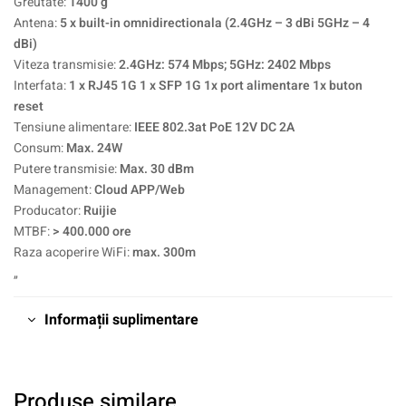
Greutate:
1400 g
Antena:
5 x built-in omnidirectionala (2.4GHz – 3 dBi 5GHz – 4
dBi)
Viteza transmisie:
2.4GHz: 574 Mbps; 5GHz: 2402 Mbps
Interfata:
1 x RJ45 1G 1 x SFP 1G 1x port alimentare 1x buton
reset
Tensiune alimentare:
IEEE 802.3at PoE 12V DC 2A
Consum:
Max. 24W
Putere transmisie:
Max. 30 dBm
Management:
Cloud APP/Web
Producator:
Ruijie
MTBF:
> 400.000 ore
Raza acoperire WiFi:
max. 300m
„
Informații suplimentare
Produse similare