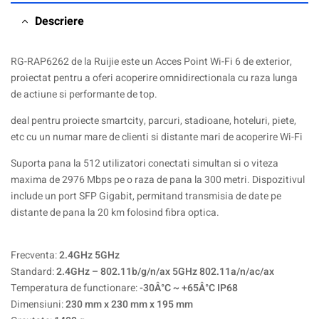
Descriere
RG-RAP6262 de la Ruijie este un Acces Point Wi-Fi 6 de exterior,
proiectat pentru a oferi acoperire omnidirectionala cu raza lunga
de actiune si performante de top.
deal pentru proiecte smartcity, parcuri, stadioane, hoteluri, piete,
etc cu un numar mare de clienti si distante mari de acoperire Wi-Fi
Suporta pana la 512 utilizatori conectati simultan si o viteza
maxima de 2976 Mbps pe o raza de pana la 300 metri. Dispozitivul
include un port SFP Gigabit, permitand transmisia de date pe
distante de pana la 20 km folosind fibra optica.
Frecventa:
2.4GHz 5GHz
Standard:
2.4GHz – 802.11b/g/n/ax 5GHz 802.11a/n/ac/ax
Temperatura de functionare:
-30Â°C ~ +65Â°C IP68
Dimensiuni:
230 mm x 230 mm x 195 mm