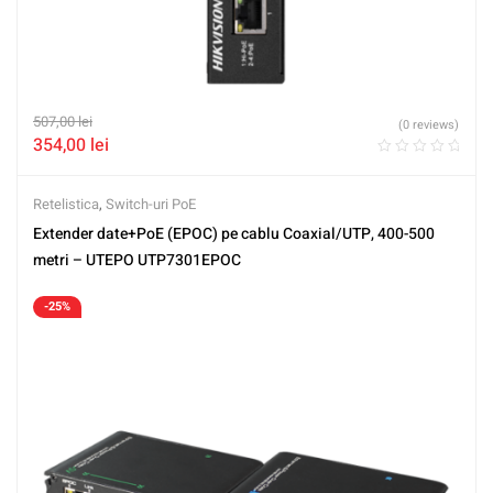
507,00
lei
(0 reviews)
354,00
lei
Retelistica
,
Switch-uri PoE
Extender date+PoE (EPOC) pe cablu Coaxial/UTP, 400-500
metri – UTEPO UTP7301EPOC
-25%