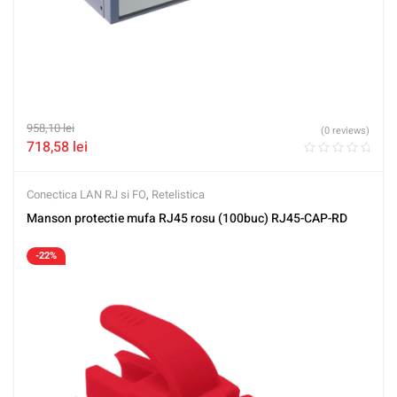
958,10
lei
(0 reviews)
718,58
lei
Conectica LAN RJ si FO
,
Retelistica
Manson protectie mufa RJ45 rosu (100buc) RJ45-CAP-RD
-22%