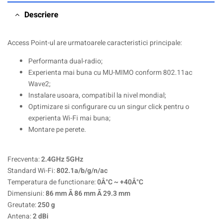
Descriere
Access Point-ul are urmatoarele caracteristici principale:
Performanta dual-radio;
Experienta mai buna cu MU-MIMO conform 802.11ac
Wave2;
Instalare usoara, compatibil la nivel mondial;
Optimizare si configurare cu un singur click pentru o
experienta Wi-Fi mai buna;
Montare pe perete.
Frecventa:
2.4GHz 5GHz
Standard Wi-Fi:
802.1a/b/g/n/ac
Temperatura de functionare:
0Â°C ~ +40Â°C
Dimensiuni:
86 mm Ã 86 mm Ã 29.3 mm
Greutate:
250 g
Antena:
2 dBi