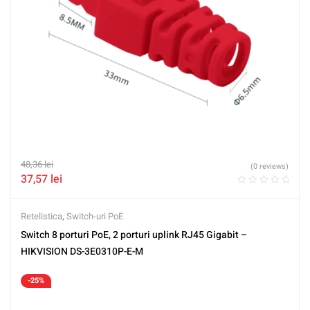
48,36
lei
(0 reviews)
37,57
lei
Retelistica
,
Switch-uri PoE
Switch 8 porturi PoE, 2 porturi uplink RJ45 Gigabit –
HIKVISION DS-3E0310P-E-M
-25%