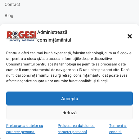
Contact
Blog
Cariere
Administrează
Solicitare instalare
consimțământul
Pentru a oferi cea mai bună experiență, folosim tehnologii, cum ar fi cookie-
uri, pentru a stoca și/sau accesa informațiile despre dispozitive.
Consimțământul pentru aceste tehnologii ne permite să procesăm date,
cum ar fi comportamentul de navigare sau ID-uri unice pe acest site. Dacă
Copyright © 2025
Digitaz
.
nu îți dai consimțământul sau îți retragi consimțământul dat poate avea
afecte negative asupra unor anumite funcționalități și funcții.
Acceptă
Refuză
Prelucrarea datelor cu
Prelucrarea datelor cu
Termeni si
caracter personal
caracter personal
conditii
Magazin
Cont
Wishlist
Search