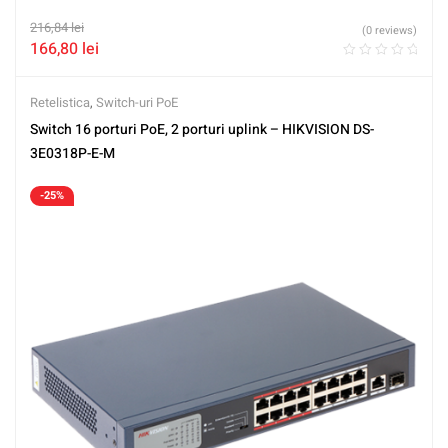
216,84
lei
(0 reviews)
166,80
lei
Retelistica
,
Switch-uri PoE
Switch 16 porturi PoE, 2 porturi uplink – HIKVISION DS-
3E0318P-E-M
-25%