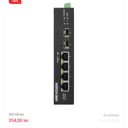
-30%
507,00
lei
(0 reviews)
354,00
lei