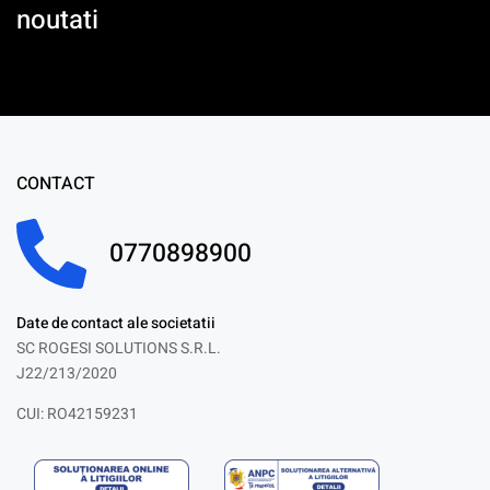
noutati
CONTACT
0770898900
Date de contact ale societatii
SC ROGESI SOLUTIONS S.R.L.
J22/213/2020
CUI: RO42159231