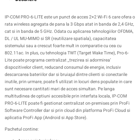
IP-COM PRO-6-LITE este un punct de acces 2×2 Wi-Fi 6 care ofera o
rata wireless agregata de pana la 3 Gbps atat in banda de 2,4 GHz,
cat si in banda de 5 GHz. Odata cu aplicarea tehnologiilor OFDMA,
DL / UL MU-MIMO si SR (reutilizare spatiala), capacitatea
sistemului sau a crescut foarte mult in comparatie cu cea cu
802.11ac. In plus, cu tehnologia TWT (Target Wake Time), Pro-6-
Lite poate programa centralizat ,,trezirea si adormirea’
dispozitivelor client, reducand consumul de energie, inclusiv
descarcarea bateriilor dar si bruiajul dintre clienti si conectarile
inutile, prin urmare, poate fi utilizat in locuri dens populate in care
sunt necesare cantitati mari de acces simultan. Pe langa
multitudinea de optiuni accesibile prin interfata locala, IP-COM
PRO-6-LITE poate fi gestionat centralizat on-premises prin ProFi
Software Controller dar si prin cloud din platforma ProFi Cloud si
aplicatia ProFi App (Android si App Store).
Pachetul contine: