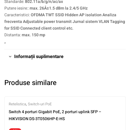
Standarde:
802.11a/b/g/n/ac/ax
Putere iesire::
max. 26Â±1.5 dBm la 2.4/5 GHz
Caracteristici:
OFDMA TWT SSID Hidden AP isolation Analiza
frecventa Adjustable power transmit Jurnal sistem VLAN Tagging
for SSID Connected client control etc.
Distanta:
max. 150 mp
„
Informații suplimentare
Produse similare
Retelistica
,
Switch-uri PoE
Switch 4 porturi Gigabit PoE, 2 porturi uplink SFP –
HIKVISION DS-3T0506HP-E-HS