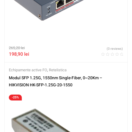
265,20
lei
(0 reviews)
198,90
lei
Echipamente active FO
,
Retelistica
Modul SFP 1.25G, 1550nm Single-Fiber, 0~20Km –
HIKVISION HK-SFP-1.25G-20-1550
-25%