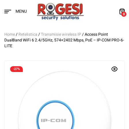
MENU
0
Home
/
Retelistica
/
Transmisie wireless IP
/ Access Point
DualBand WiFi 6 2.4/5GHz, 574+2402 Mbps, PoE – IP-COM PRO-6-
LITE
-27%