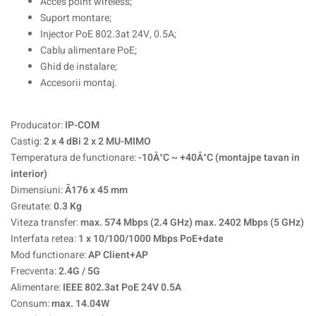
Acces point wireless;
Suport montare;
Injector PoE 802.3at 24V, 0.5A;
Cablu alimentare PoE;
Ghid de instalare;
Accesorii montaj.
Producator:
IP-COM
Castig:
2 x 4 dBi 2 x 2 MU-MIMO
Temperatura de functionare:
-10Â°C ~ +40Â°C (montajpe tavan in
interior)
Dimensiuni:
Ã176 x 45 mm
Greutate:
0.3 Kg
Viteza transfer:
max. 574 Mbps (2.4 GHz) max. 2402 Mbps (5 GHz)
Interfata retea:
1 x 10/100/1000 Mbps PoE+date
Mod functionare:
AP Client+AP
Frecventa:
2.4G / 5G
Alimentare:
IEEE 802.3at PoE 24V 0.5A
Consum:
max. 14.04W