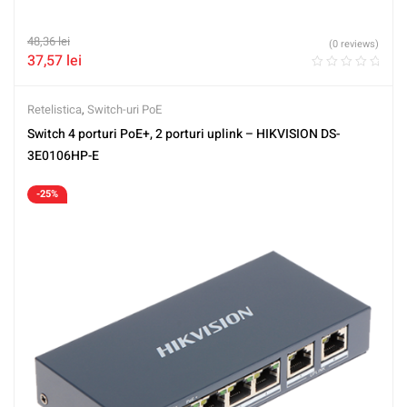
48,36
lei
(0 reviews)
37,57
lei
Retelistica
,
Switch-uri PoE
Switch 4 porturi PoE+, 2 porturi uplink – HIKVISION DS-
3E0106HP-E
-25%