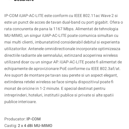
IP-COM iUAP-AC-LITE este conform cu IEEE 802.11ac Wave 2 si
este un punct de acces de tavan dual-band cu port gigabit. Ofera o
rata concurenta de pana la 1167 Mbps. Alimentat de tehnologia
MU-MIMO, un singur iUAP-AC-LITE poate comunica simultan cu
mai multi clienti, imbunatatind considerabil debitul si experienta
utilizatorilor. Antenele omnidirectionale incorporate optimizeaza
directiile radiante ale semnalului, extinzand acoperirea wireless
utilizand doar cu un singur AP. iUAP-AC-LITE poate fi alimentat de
echipamente de aprovizionare PoE conforme cu IEEE 802.3af/at.
Are suport de montare pe tavan sau perete si un aspect elegant,
extinderea retelei wireless se face simplu dispozitivul poate fi
monat de oricine in 1-2 minute. E special destinat pentru
intreprinderi, hoteluri, institutii publice si private si alte spatii
publice interioare.
Producator:
IP-COM
Castig:
2 x 4 dBi MU-MIMO