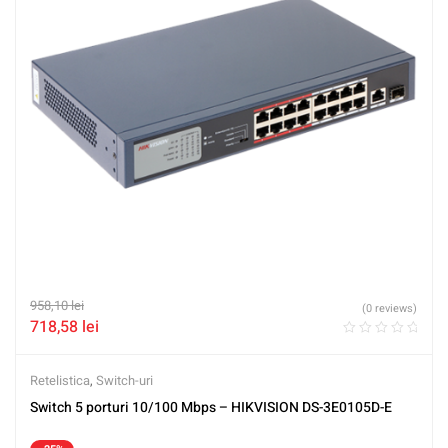
958,10
lei
(0 reviews)
718,58
lei
Retelistica
,
Switch-uri
Switch 5 porturi 10/100 Mbps – HIKVISION DS-3E0105D-E