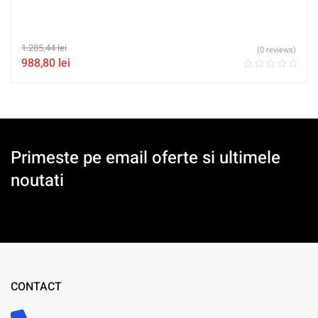
1.285,44
lei
(0 reviews)
988,80
lei
Primeste pe email oferte si ultimele
noutati
CONTACT