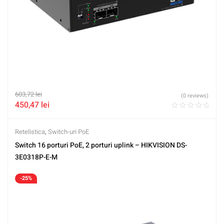
603,72
lei
(0 reviews)
450,47
lei
Retelistica
,
Switch-uri PoE
Switch 16 porturi PoE, 2 porturi uplink – HIKVISION DS-
3E0318P-E-M
-25%