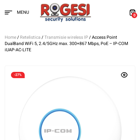
MENU
0
Home
/
Retelistica
/
Transmisie wireless IP
/ Access Point
DualBand WiFi 5, 2.4/5GHz max. 300+867 Mbps, PoE – IP-COM
iUAP-AC-LITE
-27%