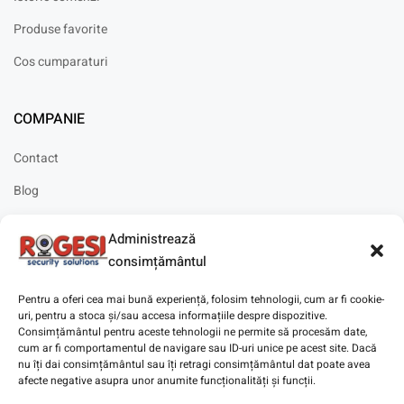
Produse favorite
Cos cumparaturi
COMPANIE
Contact
Blog
Cariere
Administrează
Solicitare instalare
consimțământul
Pentru a oferi cea mai bună experiență, folosim tehnologii, cum ar fi cookie-
uri, pentru a stoca și/sau accesa informațiile despre dispozitive.
Consimțământul pentru aceste tehnologii ne permite să procesăm date,
cum ar fi comportamentul de navigare sau ID-uri unice pe acest site. Dacă
Copyright © 2025
Digitaz
.
nu îți dai consimțământul sau îți retragi consimțământul dat poate avea
afecte negative asupra unor anumite funcționalități și funcții.