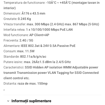
Temperatura de functionare:
-10Â°C ~ +45Â°C (montajpe tavan in
interior)
Dimensiuni:
Ã176 x 43.5 mm
Greutate:
0.245 Kg
Viteza transfer:
max. 300 Mbps (2.4 GHz) max. 867 Mbps (5 GHz)
Interfata retea:
1 x 10/100/1000 Mbps PoE LAN
Mod functionare:
AP Client+AP
Frecventa:
2.4G / 5G
Alimentare:
IEEE 802.3at & 24V 0.5A Passive PoE
Consum:
max. 11.5W
Standarde:
802.11a/b/g/n/ac
Putere iesire::
max. 26Â±1.5 dBm la 2.4/5 GHz
Caracteristici:
SSID Hidden AP isolation WMM Adjustable power
transmit Transmission power VLAN Tagging for SSID Connected
client control etc.
Distanta:
raza de max. 150mp
„
Informații suplimentare