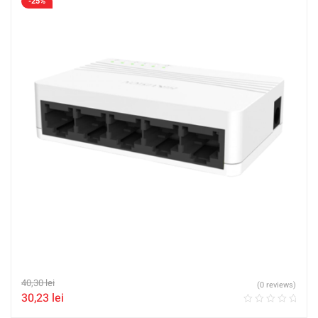
-25%
40,30
lei
(0 reviews)
30,23
lei