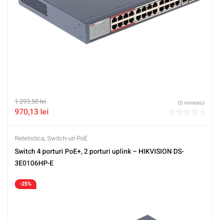
1.293,50
lei
(0 reviews)
970,13
lei
Retelistica
,
Switch-uri PoE
Switch 4 porturi PoE+, 2 porturi uplink – HIKVISION DS-
3E0106HP-E
-25%