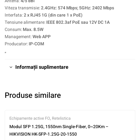
Antena:
4/5 dBi
Viteza transmisie:
2.4GHz: 574 Mbps; 5GHz: 2402 Mbps
Interfata:
2 x RJ45 1G (din care 1 x PoE)
Tensiune alimentare:
IEEE 802.3af PoE sau 12V DC 1A
Consum:
Max. 8.5W
Management:
Web APP
Producator:
IP-COM
„
Informații suplimentare
Produse similare
Echipamente active FO
,
Retelistica
Modul SFP 1.25G, 1550nm Single-Fiber, 0~20Km –
HIKVISION HK-SFP-1.25G-20-1550