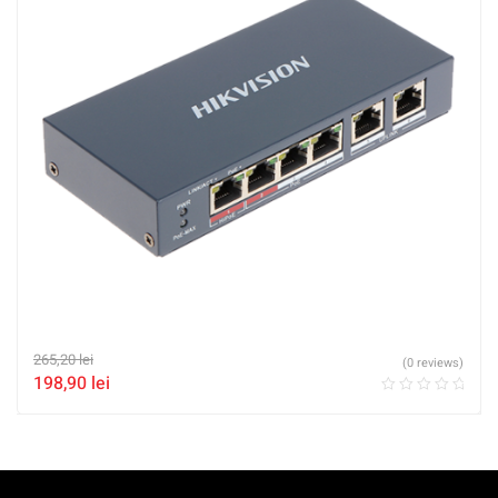
265,20
lei
(0 reviews)
198,90
lei