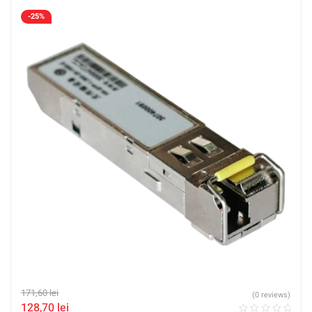
-25%
171,60
lei
(0 reviews)
128,70
lei