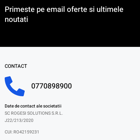
Primeste pe email oferte si ultimele
noutati
CONTACT
0770898900
Date de contact ale societatii
SC ROGESI SOLUTIONS S.R.L.
J22/213/2020
CUI: RO42159231