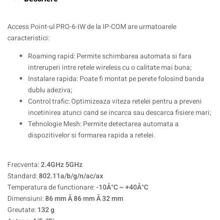
Access Point-ul PRO-6-IW de la IP-COM are urmatoarele
caracteristici:
Roaming rapid: Permite schimbarea automata si fara
intreruperi intre retele wireless cu o calitate mai buna;
Instalare rapida: Poate fi montat pe perete folosind banda
dublu adeziva;
Control trafic: Optimizeaza viteza retelei pentru a preveni
incetinirea atunci cand se incarca sau descarca fisiere mari;
Tehnologie Mesh: Permite detectarea automata a
dispozitivelor si formarea rapida a retelei.
Frecventa:
2.4GHz 5GHz
Standard:
802.11a/b/g/n/ac/ax
Temperatura de functionare:
-10Â°C ~ +40Â°C
Dimensiuni:
86 mm Ã 86 mm Ã 32 mm
Greutate:
132 g