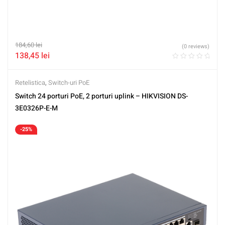
184,60
lei
(0 reviews)
138,45
lei
Retelistica
,
Switch-uri PoE
Switch 24 porturi PoE, 2 porturi uplink – HIKVISION DS-
3E0326P-E-M
-25%