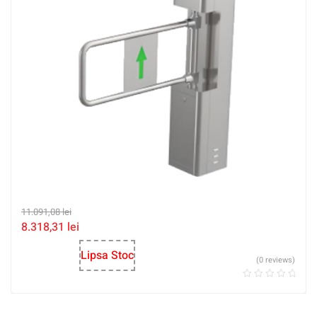
11.091,08
lei
8.318,31
lei
Lipsa Stoc
(0 reviews)