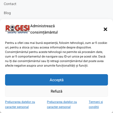
Contact
Blog
Cariere
Administrează
Solicitare instalare
consimțământul
Pentru a oferi cea mai bună experiență, folosim tehnologii, cum ar fi cookie-
uri, pentru a stoca și/sau accesa informațiile despre dispozitive.
Consimțământul pentru aceste tehnologii ne permite să procesăm date,
cum ar fi comportamentul de navigare sau ID-uri unice pe acest site. Dacă
Copyright © 2025
Digitaz
.
nu îți dai consimțământul sau îți retragi consimțământul dat poate avea
afecte negative asupra unor anumite funcționalități și funcții.
Acceptă
Refuză
Prelucrarea datelor cu
Prelucrarea datelor cu
Termeni si
caracter personal
caracter personal
conditii
Magazin
Cont
Wishlist
Search