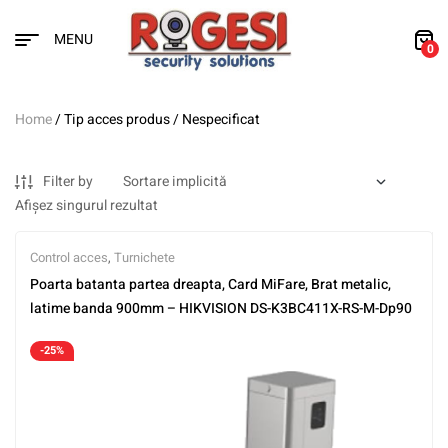
MENU
0
Home
/ Tip acces produs / Nespecificat
Filter by
Afișez singurul rezultat
Control acces
,
Turnichete
Poarta batanta partea dreapta, Card MiFare, Brat metalic,
latime banda 900mm – HIKVISION DS-K3BC411X-RS-M-Dp90
-25%