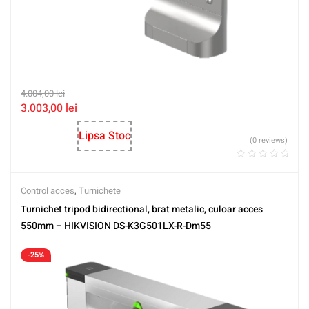
4.004,00
lei
3.003,00
lei
Lipsa Stoc
(0 reviews)
Control acces
,
Turnichete
Turnichet tripod bidirectional, brat metalic, culoar acces
550mm – HIKVISION DS-K3G501LX-R-Dm55
-25%