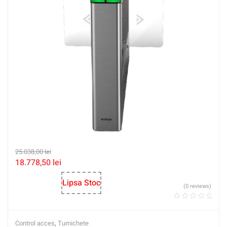
25.038,00
lei
18.778,50
lei
Lipsa Stoc
(0 reviews)
Control acces
,
Turnichete