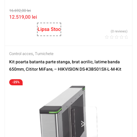
16.692,00
lei
12.519,00
lei
Lipsa Stoc
(0 reviews)
Control acces
,
Turnichete
Kit poarta batanta parte stanga, brat acrilic, latime banda
650mm, Cititor MiFare, – HIKVISION DS-K3B501SX-L-M-Kit
-25%