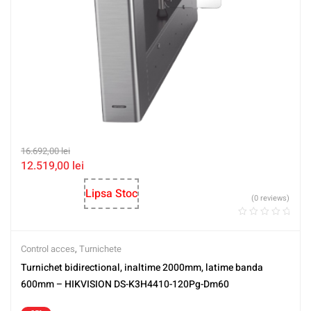
16.692,00
lei
12.519,00
lei
Lipsa Stoc
(0 reviews)
Control acces
,
Turnichete
Turnichet bidirectional, inaltime 2000mm, latime banda
600mm – HIKVISION DS-K3H4410-120Pg-Dm60