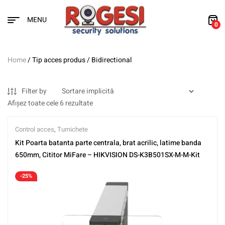
MENU
0
Home
/ Tip acces produs / Bidirectional
Filter by
Afișez toate cele 6 rezultate
Control acces
,
Turnichete
Kit Poarta batanta parte centrala, brat acrilic, latime banda
650mm, Cititor MiFare – HIKVISION DS-K3B501SX-M-M-Kit
-25%