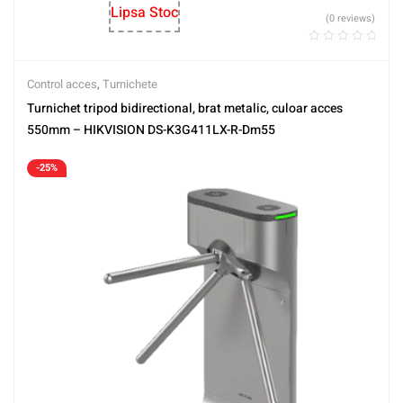
Lipsa Stoc
(0 reviews)
Control acces
,
Turnichete
Turnichet tripod bidirectional, brat metalic, culoar acces
550mm – HIKVISION DS-K3G411LX-R-Dm55
-25%