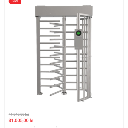
-25%
41.340,00
lei
31.005,00
lei