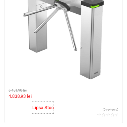
6.451,90
lei
4.838,93
lei
Lipsa Stoc
(0 reviews)