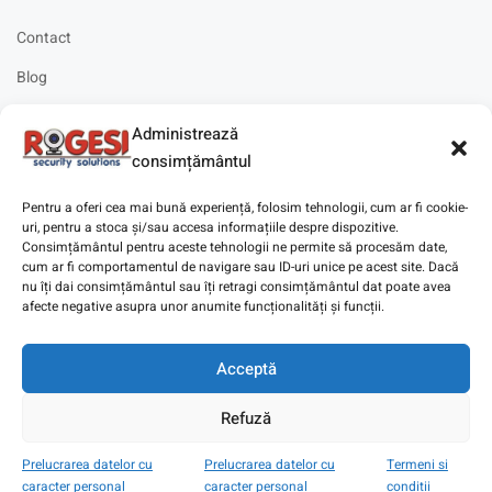
Contact
Blog
Cariere
Administrează
Solicitare instalare
consimțământul
Pentru a oferi cea mai bună experiență, folosim tehnologii, cum ar fi cookie-
uri, pentru a stoca și/sau accesa informațiile despre dispozitive.
Consimțământul pentru aceste tehnologii ne permite să procesăm date,
cum ar fi comportamentul de navigare sau ID-uri unice pe acest site. Dacă
Copyright © 2025
Digitaz
.
nu îți dai consimțământul sau îți retragi consimțământul dat poate avea
afecte negative asupra unor anumite funcționalități și funcții.
Acceptă
Refuză
Prelucrarea datelor cu
Prelucrarea datelor cu
Termeni si
caracter personal
caracter personal
conditii