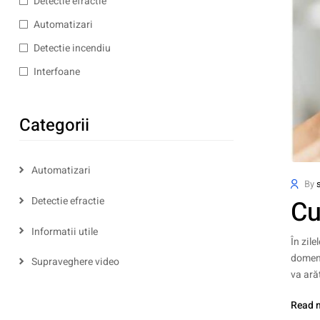
Detectie efractie
Automatizari
Detectie incendiu
Interfoane
Categorii
Automatizari
By
s
Cu
Detectie efractie
Informatii utile
În zil
domeni
Supraveghere video
va ară
Read 