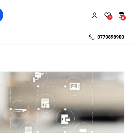
0
0
0770898900