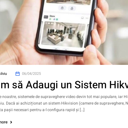
ilviu
06/04/2025
m să Adaugi un Sistem Hikv
ele noastre, sistemele de supraveghere video devin tot mai populare, iar H
u. Dacă ai achiziționat un sistem Hikvision (camere de supraveghere, NVR 
ta pașii necesari pentru a-l configura rapid și […]
more