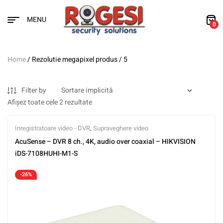
MENU
0
Home
/ Rezolutie megapixel produs / 5
Filter by
Afișez toate cele 2 rezultate
Inregistratoare video - DVR
,
Supraveghere video
AcuSense – DVR 8 ch., 4K, audio over coaxial – HIKVISION
iDS-7108HUHI-M1-S
-26%