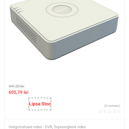
941,20
lei
695,79
lei
Lipsa Stoc
(0 reviews)
Inregistratoare video - DVR
,
Supraveghere video