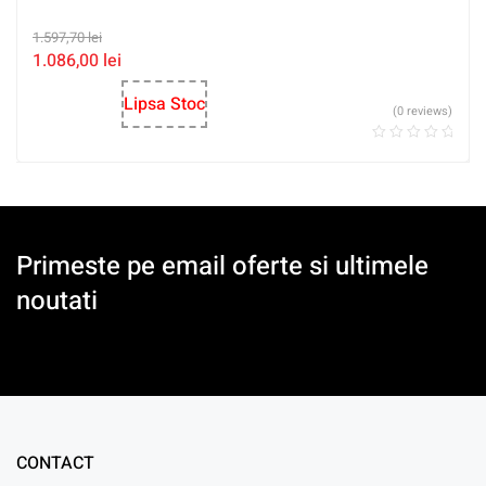
1.597,70
lei
1.086,00
lei
Lipsa Stoc
(0 reviews)
Primeste pe email oferte si ultimele
noutati
CONTACT