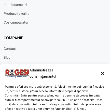
Istoric comenzi
Produse favorite
Cos cumparaturi
COMPANIE
Contact
Blog
Cariere
Administrează
Solicitare instalare
consimțământul
Pentru a oferi cea mai bună experiență, folosim tehnologii, cum ar fi cookie-
uri, pentru a stoca și/sau accesa informațiile despre dispozitive.
Consimțământul pentru aceste tehnologii ne permite să procesăm date,
cum ar fi comportamentul de navigare sau ID-uri unice pe acest site. Dacă
Copyright © 2025
Digitaz
.
nu îți dai consimțământul sau îți retragi consimțământul dat poate avea
afecte negative asupra unor anumite funcționalități și funcții.