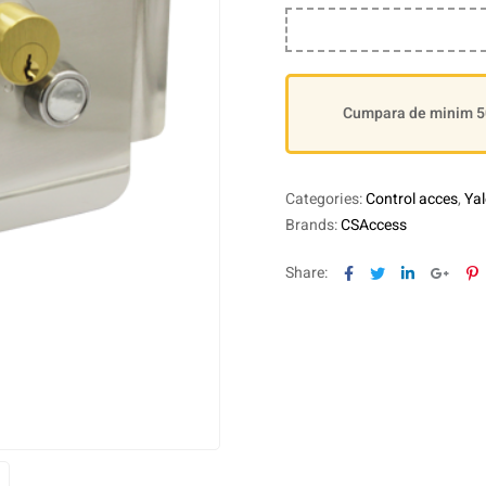
Cumpara de minim 500
Categories:
Control acces
,
Yal
Brands:
CSAccess
Facebook
Twitter
Linkedin
Goog
P
Share: