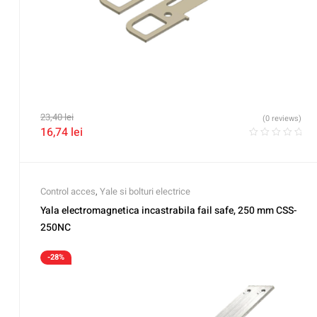
23,40
lei
(0 reviews)
16,74
lei
Control acces
,
Yale si bolturi electrice
Yala electromagnetica incastrabila fail safe, 250 mm CSS-
250NC
-28%