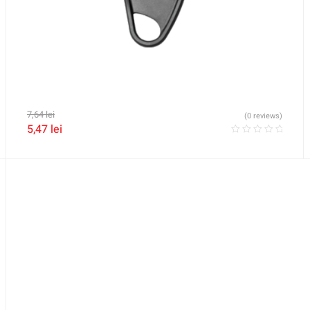
7,64
lei
(0 reviews)
5,47
lei