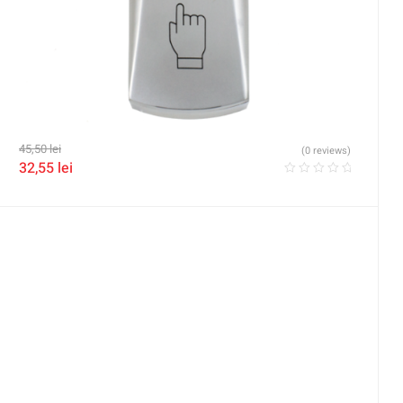
45,50
lei
(0 reviews)
32,55
lei