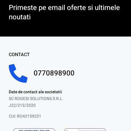
Primeste pe email oferte si ultimele
noutati
CONTACT
0770898900
Date de contact ale societatii
SC ROGESI SOLUTIONS S.R.L.
J22/213/2020
CUI: RO42159231