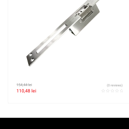
154,44
lei
(0 reviews)
110,48
lei