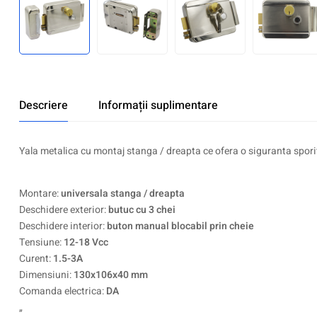
Descriere
Informații suplimentare
Yala metalica cu montaj stanga / dreapta ce ofera o siguranta sporita.
Montare:
universala stanga / dreapta
Deschidere exterior:
butuc cu 3 chei
Deschidere interior:
buton manual blocabil prin cheie
Tensiune:
12-18 Vcc
Curent:
1.5-3A
Dimensiuni:
130x106x40 mm
Comanda electrica:
DA
„