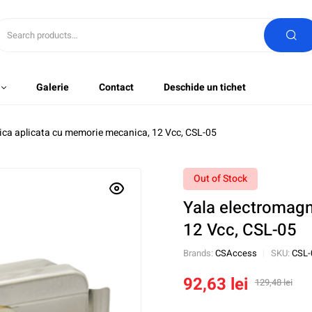
Galerie
Contact
Deschide un tichet
ica aplicata cu memorie mecanica, 12 Vcc, CSL-05
Out of Stock
Yala electromagn
12 Vcc, CSL-05
Brands:
CSAccess
SKU:
CSL-
92,63
lei
129,48
lei