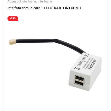
Accesorii interfoane
,
Interfoane
Interfata comunicare – ELECTRA KIT.INT.COM.1
-28%