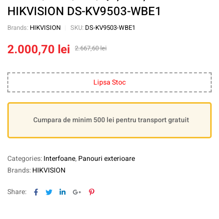
HIKVISION DS-KV9503-WBE1
Brands:
HIKVISION
SKU:
DS-KV9503-WBE1
2.000,70
lei
2.667,60
lei
Lipsa Stoc
Cumpara de minim 500 lei pentru transport gratuit
Categories:
Interfoane
,
Panouri exterioare
Brands:
HIKVISION
Facebook
Twitter
Linkedin
Google+
Pinterest
Share: