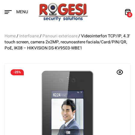
MENU
0
Home
/
Interfoane
/
Panouri exterioare
/ Videointerfon TCP/IP, 4.3′
touch screen, camera 2x2MP, recunoastere faciala/Card/PIN/QR,
PoE, IK08 – HIKVISION DS-KV9503-WBE1
-25%