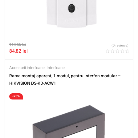
118,56
lei
(0 reviews)
84,82
lei
Accesorii interfoane
,
Interfoane
Rama montaj aparent, 1 modul, pentru Interfon modular –
HIKVISION DS-KD-ACW1
-25%