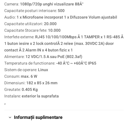
Camera:
1080p/720p unghi vizualizare 88Â°
Capacitate posturi interioare:
500
Audio:
1 x Microfoane incorporat 1 x Difuzoare Volum ajustabil
Capacitate utilizatori:
20.000
Capacitate Stocare fete:
10.000
Interfete externe:
RJ45 10/100/100Mbps Ã 1 TAMPER x 1 RS-485 Ã
1 buton iesire x 2 lock controlÃ 2 relee (max. 30VDC 2A) door
contact Ã 2 Alarm IN x 4 buton fizic x 1
Alimentare:
12 VDC/1.5 A sau PoE (802.3af)
Temperatura de functionare:
-40 Â°C ~ +60Â°C IP65
Sistem de operare:
Linux
Consum:
max. 6 W
Dimensiuni:
182 x 85 x 26 mm
Greutate:
0.405 Kg
Instalare:
exterior la suprafata
„
Informații suplimentare