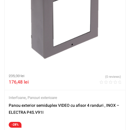
235,30
lei
(0 reviews)
176,48
lei
Interfoane
,
Panouri exterioare
Panou exterior semiduplex VIDEO cu afisor 4 randuri , INOX –
ELECTRA P4S.V91I
-28%