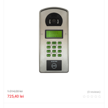
1.014,00
lei
(0 reviews)
725,40
lei