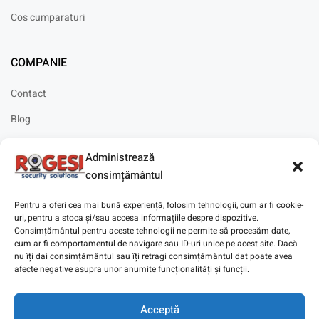
Cos cumparaturi
COMPANIE
Contact
Blog
Cariere
Administrează
Solicitare instalare
consimțământul
Pentru a oferi cea mai bună experiență, folosim tehnologii, cum ar fi cookie-
uri, pentru a stoca și/sau accesa informațiile despre dispozitive.
Consimțământul pentru aceste tehnologii ne permite să procesăm date,
cum ar fi comportamentul de navigare sau ID-uri unice pe acest site. Dacă
Copyright © 2025
Digitaz
.
nu îți dai consimțământul sau îți retragi consimțământul dat poate avea
afecte negative asupra unor anumite funcționalități și funcții.
Acceptă