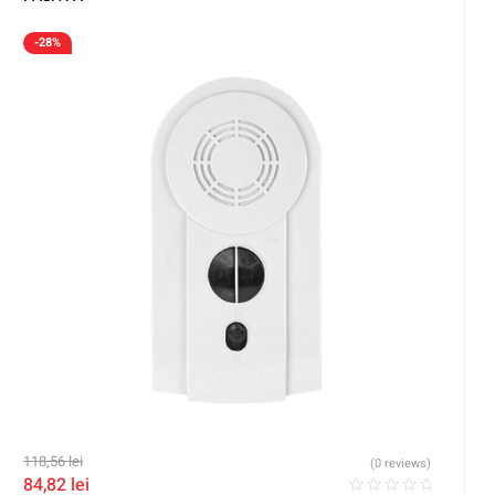
-28%
118,56
lei
(0 reviews)
84,82
lei