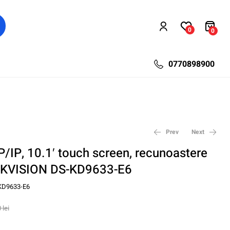
0
0
0770898900
Prev
Next
P/IP, 10.1′ touch screen, recunoastere
 HIKVISION DS-KD9633-E6
6.169,80
1.611,68
lei
lei
8.226,40
2.148,90
lei
lei
KD9633-E6
0
lei