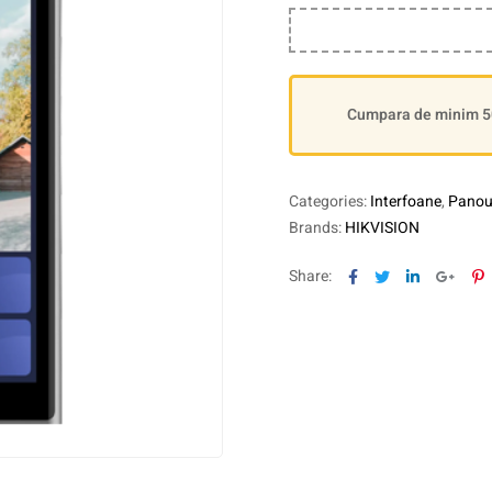
Cumpara de minim 500
Categories:
Interfoane
,
Panour
Brands:
HIKVISION
Facebook
Twitter
Linkedin
Goog
P
Share: