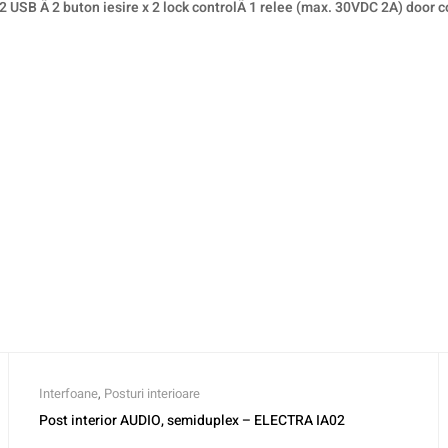
SB Ã 2 buton iesire x 2 lock controlÃ 1 relee (max. 30VDC 2A) door c
Interfoane
,
Posturi interioare
Post interior AUDIO, semiduplex – ELECTRA IA02