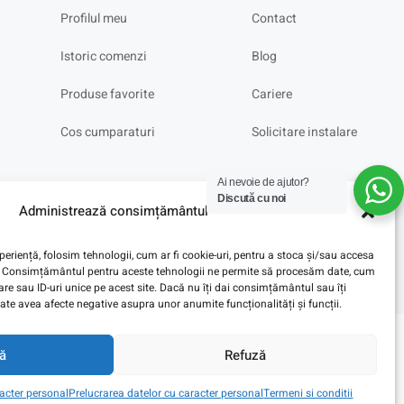
Profilul meu
Contact
Istoric comenzi
Blog
Produse favorite
Cariere
Cos cumparaturi
Solicitare instalare
Ai nevoie de ajutor?
Discută cu noi
Administrează consimțământul
eriență, folosim tehnologii, cum ar fi cookie-uri, pentru a stoca și/sau accesa
ve. Consimțământul pentru aceste tehnologii ne permite să procesăm date, cum
e sau ID-uri unice pe acest site. Dacă nu îți dai consimțământul sau îți
te avea afecte negative asupra unor anumite funcționalități și funcții.
ă
Refuză
racter personal
Prelucrarea datelor cu caracter personal
Termeni si conditii