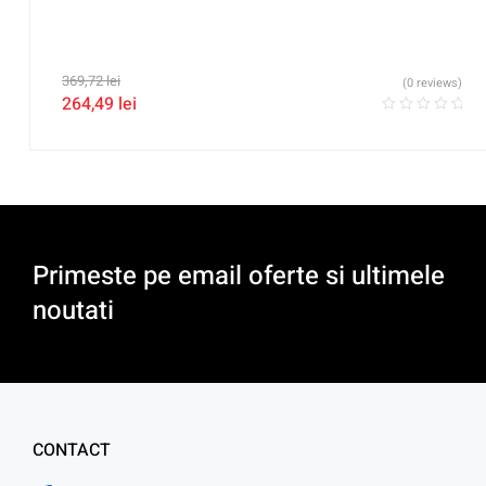
369,72
lei
(0 reviews)
264,49
lei
Primeste pe email oferte si ultimele
noutati
CONTACT