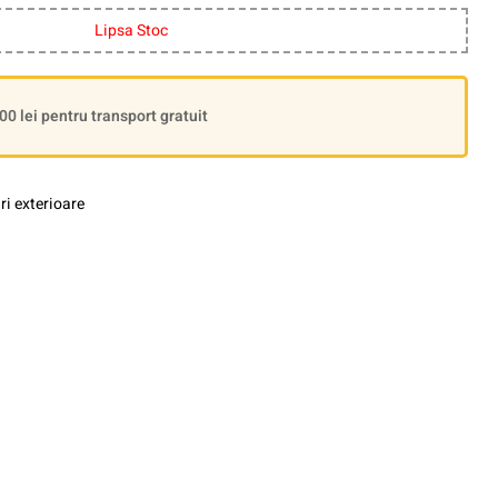
Lipsa Stoc
 lei pentru transport gratuit
i exterioare
le+
interest