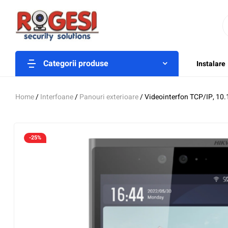
Categorii produse
Instalare
Home
/
Interfoane
/
Panouri exterioare
/ Videointerfon TCP/IP, 10.
-25%