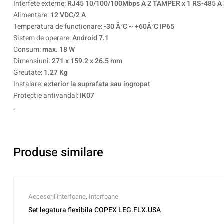
Interfete externe:
RJ45 10/100/100Mbps Ã 2 TAMPER x 1 RS-485 Ã 2 U
Alimentare:
12 VDC/2 A
Temperatura de functionare:
-30 Â°C ~ +60Â°C IP65
Sistem de operare:
Android 7.1
Consum:
max. 18 W
Dimensiuni:
271 x 159.2 x 26.5 mm
Greutate:
1.27 Kg
Instalare:
exterior la suprafata sau ingropat
Protectie antivandal:
IK07
„
Produse similare
Accesorii interfoane
,
Interfoane
Set legatura flexibila COPEX LEG.FLX.USA