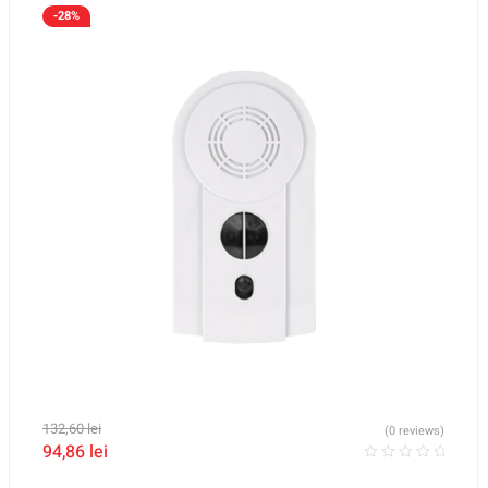
-28%
132,60
lei
(0 reviews)
94,86
lei