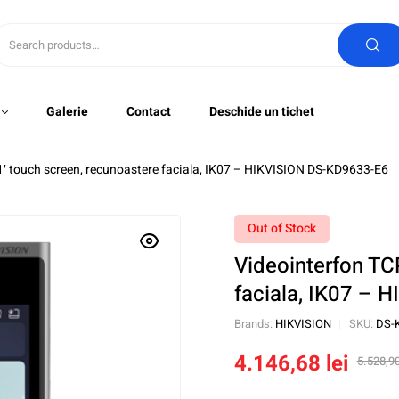
Galerie
Contact
Deschide un tichet
1′ touch screen, recunoastere faciala, IK07 – HIKVISION DS-KD9633-E6
Out of Stock
Videointerfon TC
faciala, IK07 –
Brands:
HIKVISION
SKU:
DS-
4.146,68
lei
5.528,9