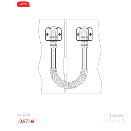
-28%
26,52
lei
(0 reviews)
18,97
lei