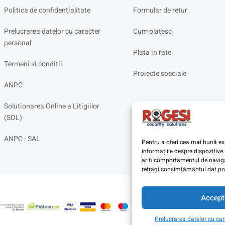
Politica de confidențialitate
Formular de retur
Prelucrarea datelor cu caracter
Cum platesc
personal
Plata in rate
Termeni si conditii
Proiecte speciale
ANPC
Solutionarea Online a Litigiilor
(SOL)
ANPC - SAL
Pentru a oferi cea mai bună exp
informațiile despre dispoziti
ar fi comportamentul de navigar
retragi consimțământul dat poa
Accept
Prelucrarea datelor cu ca