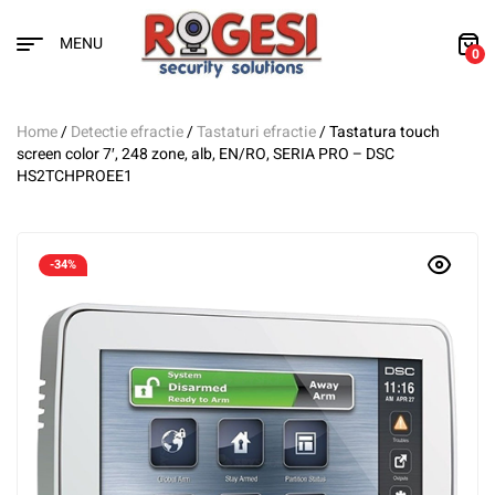
MENU
0
Home
/
Detectie efractie
/
Tastaturi efractie
/ Tastatura touch
screen color 7′, 248 zone, alb, EN/RO, SERIA PRO – DSC
HS2TCHPROEE1
-34%