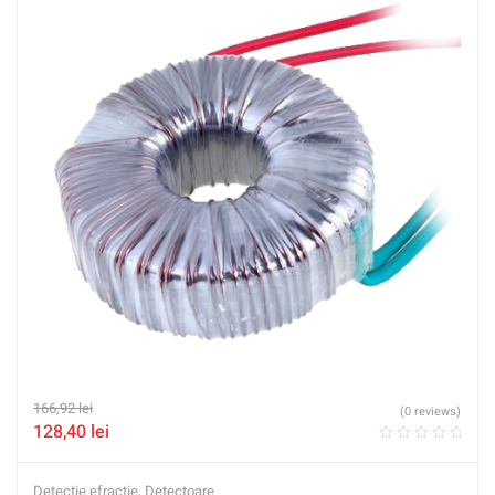
166,92
lei
(0 reviews)
128,40
lei
Detectie efractie
,
Detectoare