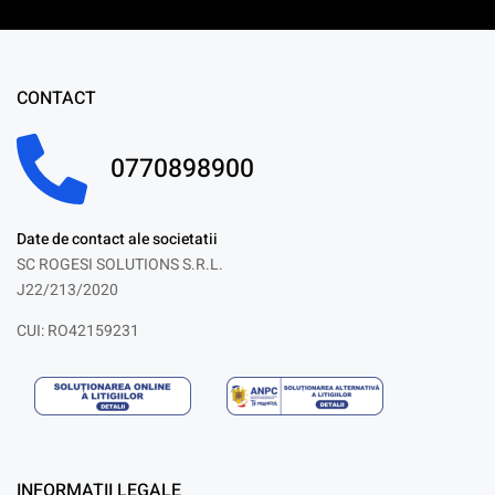
CONTACT
0770898900
Date de contact ale societatii
SC ROGESI SOLUTIONS S.R.L.
J22/213/2020
CUI: RO42159231
INFORMATII LEGALE