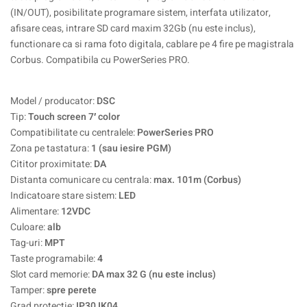
(IN/OUT), posibilitate programare sistem, interfata utilizator,
afisare ceas, intrare SD card maxim 32Gb (nu este inclus),
functionare ca si rama foto digitala, cablare pe 4 fire pe magistrala
Corbus. Compatibila cu PowerSeries PRO.
Model / producator:
DSC
Tip:
Touch screen 7′ color
Compatibilitate cu centralele:
PowerSeries PRO
Zona pe tastatura:
1 (sau iesire PGM)
Cititor proximitate:
DA
Distanta comunicare cu centrala:
max. 101m (Corbus)
Indicatoare stare sistem:
LED
Alimentare:
12VDC
Culoare:
alb
Tag-uri:
MPT
Taste programabile:
4
Slot card memorie:
DA max 32 G (nu este inclus)
Tamper:
spre perete
Grad protectie:
IP30 IK04