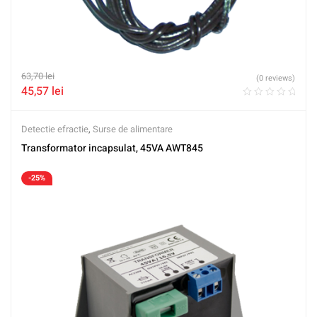
63,70
lei
(0 reviews)
45,57
lei
Detectie efractie
,
Surse de alimentare
Transformator incapsulat, 45VA AWT845
-25%