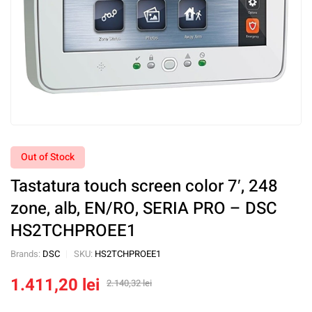
Out of Stock
Tastatura touch screen color 7′, 248
zone, alb, EN/RO, SERIA PRO – DSC
HS2TCHPROEE1
Brands:
DSC
SKU:
HS2TCHPROEE1
1.411,20
lei
2.140,32
lei