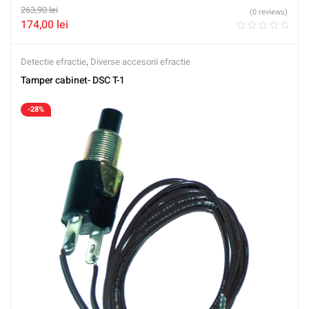
263,90
lei
(0 reviews)
174,00
lei
Detectie efractie
,
Diverse accesorii efractie
Tamper cabinet- DSC T-1
-28%