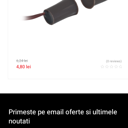
6,24
lei
(0 reviews)
4,80
lei
Primeste pe email oferte si ultimele
noutati