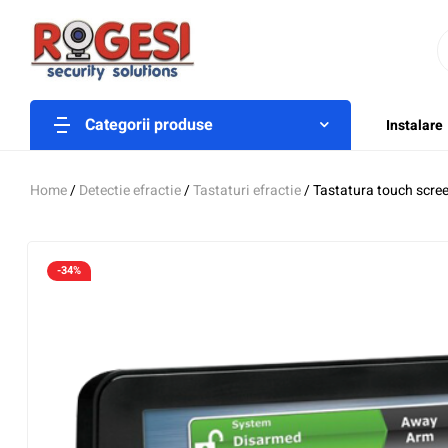
Categorii produse
Instalare
Home
/
Detectie efractie
/
Tastaturi efractie
/ Tastatura touch scre
-34%