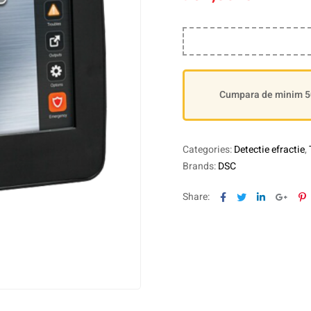
Cumpara de minim 500
Categories:
Detectie efractie
,
Brands:
DSC
Facebook
Twitter
Linkedin
Goog
P
Share: