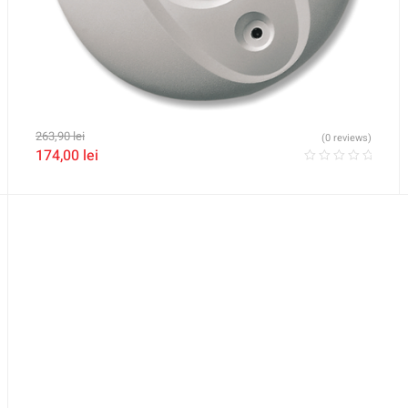
263,90
lei
(0 reviews)
174,00
lei