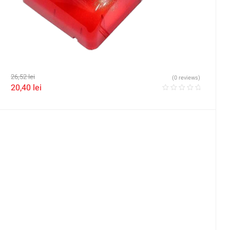
26,52
lei
(0 reviews)
20,40
lei