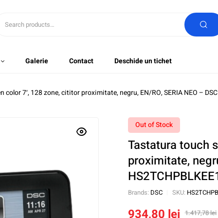
Galerie
Contact
Deschide un tichet
en color 7′, 128 zone, cititor proximitate, negru, EN/RO, SERIA NEO –
Out of Stock
Tastatura touch s
proximitate, neg
HS2TCHPBLKEE
Brands:
DSC
SKU:
HS2TCHPB
934,80
lei
1.417,78
lei