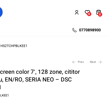
0
0
0770898900
 DSC HS2TCHPBLKEE1
Prev
Next
creen color 7′, 128 zone, cititor
ru, EN/RO, SERIA NEO – DSC
141,73
19,79
lei
lei
26,52
198,12
lei
lei
1
LKEE1