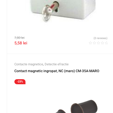
7,80
lei
(0 reviews)
5,58
lei
Contacte magnetice
,
Detectie efractie
Contact magnetic ingropat, NC (maro) CM-35A-MARO
-23%