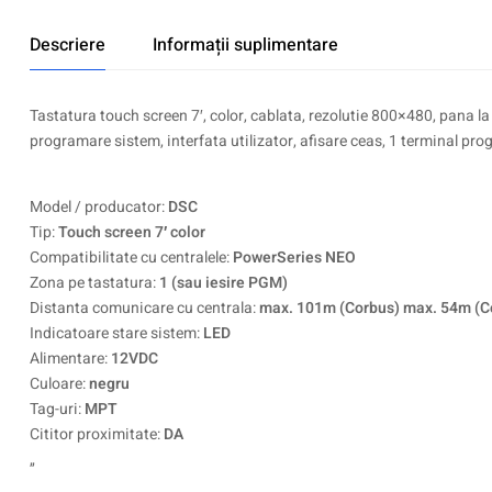
Descriere
Informații suplimentare
Tastatura touch screen 7′, color, cablata, rezolutie 800×480, pana la 
programare sistem, interfata utilizator, afisare ceas, 1 terminal pro
Model / producator:
DSC
Tip:
Touch screen 7′ color
Compatibilitate cu centralele:
PowerSeries NEO
Zona pe tastatura:
1 (sau iesire PGM)
Distanta comunicare cu centrala:
max. 101m (Corbus) max. 54m (C
Indicatoare stare sistem:
LED
Alimentare:
12VDC
Culoare:
negru
Tag-uri:
MPT
Cititor proximitate:
DA
„