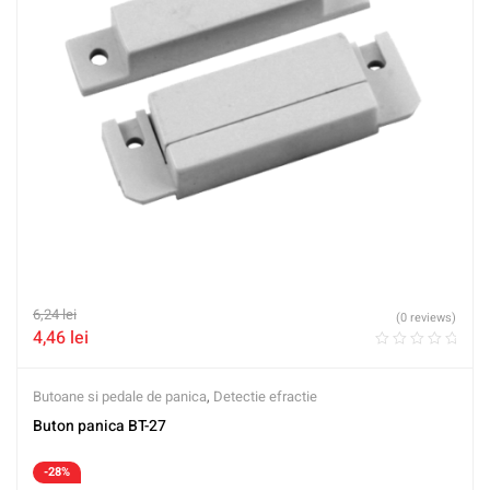
6,24
lei
(0 reviews)
4,46
lei
Butoane si pedale de panica
,
Detectie efractie
Buton panica BT-27
-28%