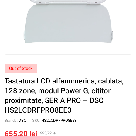
Out of Stock
Tastatura LCD alfanumerica, cablata,
128 zone, modul Power G, cititor
proximitate, SERIA PRO – DSC
HS2LCDRFPRO8EE3
Brands:
DSC
SKU:
HS2LCDRFPRO8EE3
655,20
lei
993,72
lei