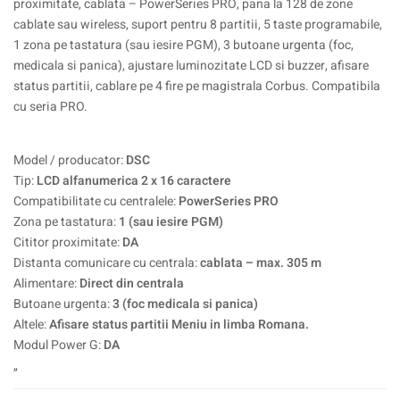
proximitate, cablata – PowerSeries PRO, pana la 128 de zone
cablate sau wireless, suport pentru 8 partitii, 5 taste programabile,
1 zona pe tastatura (sau iesire PGM), 3 butoane urgenta (foc,
medicala si panica), ajustare luminozitate LCD si buzzer, afisare
status partitii, cablare pe 4 fire pe magistrala Corbus. Compatibila
cu seria PRO.
Model / producator:
DSC
Tip:
LCD alfanumerica 2 x 16 caractere
Compatibilitate cu centralele:
PowerSeries PRO
Zona pe tastatura:
1 (sau iesire PGM)
Cititor proximitate:
DA
Distanta comunicare cu centrala:
cablata – max. 305 m
Alimentare:
Direct din centrala
Butoane urgenta:
3 (foc medicala si panica)
Altele:
Afisare status partitii Meniu in limba Romana.
Modul Power G:
DA
„