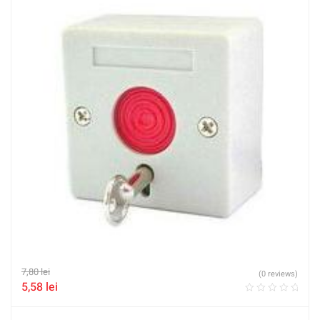
7,80
lei
(0 reviews)
5,58
lei