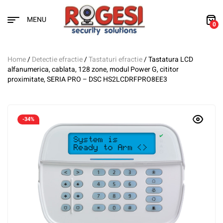
MENU
0
Home
/
Detectie efractie
/
Tastaturi efractie
/ Tastatura LCD
alfanumerica, cablata, 128 zone, modul Power G, cititor
proximitate, SERIA PRO – DSC HS2LCDRFPRO8EE3
-34%