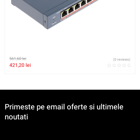
561,60
lei
(0 reviews)
421,20
lei
Primeste pe email oferte si ultimele
noutati