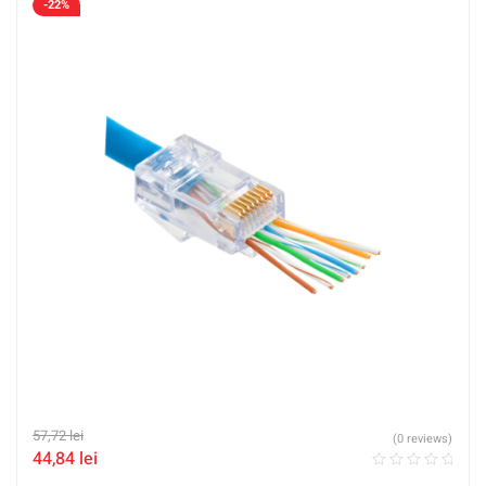
-22%
57,72
lei
(0 reviews)
44,84
lei