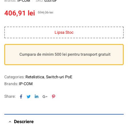
Brands:
IP-COM
SKU:
G3310F
406,91
lei
594,36
lei
Lipsa Stoc
Cumpara de minim 500 lei pentru transport gratuit
Categories:
Retelistica
,
Switch-uri PoE
Brands:
IP-COM
Facebook
Twitter
Linkedin
Google+
Pinterest
Share:
Descriere