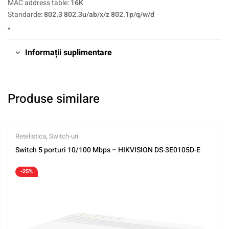
MAC address table:
16K
Standarde:
802.3 802.3u/ab/x/z 802.1p/q/w/d
„
Informații suplimentare
Produse similare
Retelistica
,
Switch-uri
Switch 5 porturi 10/100 Mbps – HIKVISION DS-3E0105D-E
-25%