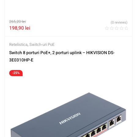
265,20
lei
(0 reviews)
198,90
lei
Retelistica
,
Switch-uri PoE
Switch 8 porturi PoE+, 2 porturi uplink – HIKVISION DS-
3E0310HP-E
-25%