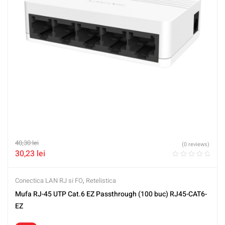
40,30
lei
(0 reviews)
30,23
lei
Conectica LAN RJ si FO
,
Retelistica
Mufa RJ-45 UTP Cat.6 EZ Passthrough (100 buc) RJ45-CAT6-
EZ