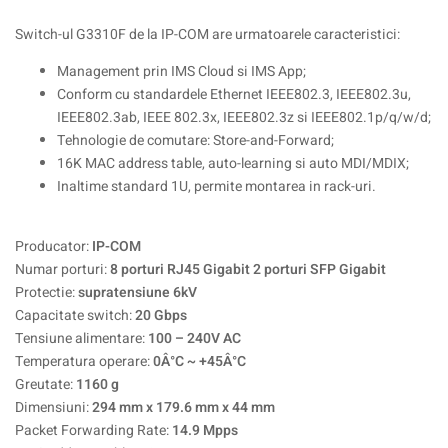
Switch-ul G3310F de la IP-COM are urmatoarele caracteristici:
Management prin IMS Cloud si IMS App;
Conform cu standardele Ethernet IEEE802.3, IEEE802.3u,
IEEE802.3ab, IEEE 802.3x, IEEE802.3z si IEEE802.1p/q/w/d;
Tehnologie de comutare: Store-and-Forward;
16K MAC address table, auto-learning si auto MDI/MDIX;
Inaltime standard 1U, permite montarea in rack-uri.
Producator:
IP-COM
Numar porturi:
8 porturi RJ45 Gigabit 2 porturi SFP Gigabit
Protectie:
supratensiune 6kV
Capacitate switch:
20 Gbps
Tensiune alimentare:
100 – 240V AC
Temperatura operare:
0Â°C ~ +45Â°C
Greutate:
1160 g
Dimensiuni:
294 mm x 179.6 mm x 44 mm
Packet Forwarding Rate:
14.9 Mpps