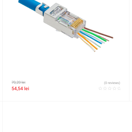
70,20
lei
(0 reviews)
54,54
lei