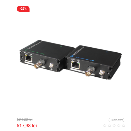
-25%
694,20
lei
(0 reviews)
517,98
lei