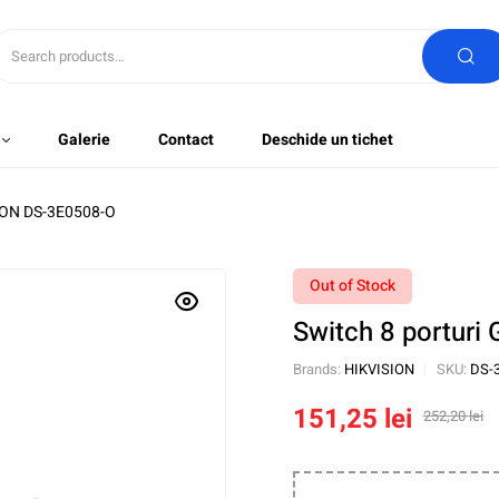
Galerie
Contact
Deschide un tichet
SION DS-3E0508-O
Out of Stock
Switch 8 porturi
Brands:
HIKVISION
SKU:
DS-
151,25
lei
252,20
lei