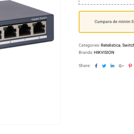
Cumpara de minim 500
Categories:
Retelistica
,
Switch
Brands:
HIKVISION
Facebook
Twitter
Linkedin
Goog
P
Share: