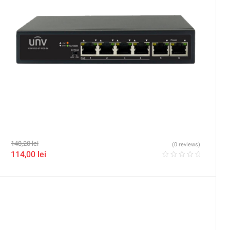
148,20
lei
(0 reviews)
114,00
lei