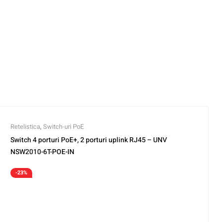
Retelistica
,
Switch-uri PoE
Switch 4 porturi PoE+, 2 porturi uplink RJ45 – UNV
NSW2010-6T-POE-IN
-23%