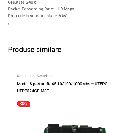
Greutate:
240 g
Packet Forwarding Rate:
11.9 Mpps
Protectie la supratensiune:
6 kV
„
Produse similare
Retelistica
,
Switch-uri
Modul 8 porturi RJ45 10/100/1000Mbs – UTEPO
UTP7524GE-M8T
-25%