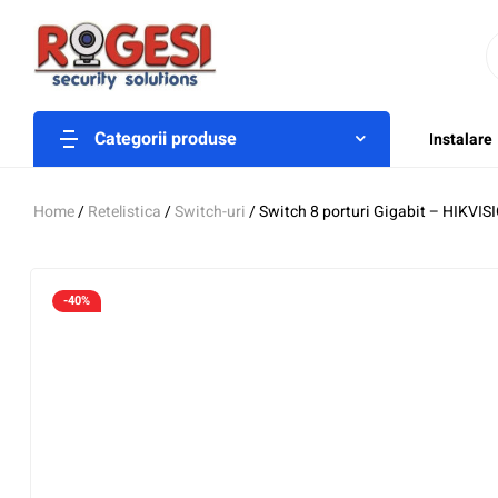
Categorii produse
Instalare
Home
/
Retelistica
/
Switch-uri
/ Switch 8 porturi Gigabit – HIKVI
-40%