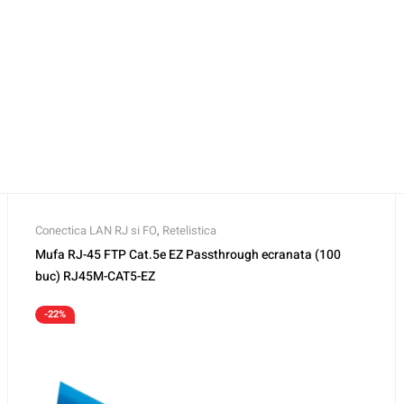
Conectica LAN RJ si FO
,
Retelistica
Mufa RJ-45 FTP Cat.5e EZ Passthrough ecranata (100
buc) RJ45M-CAT5-EZ
-22%