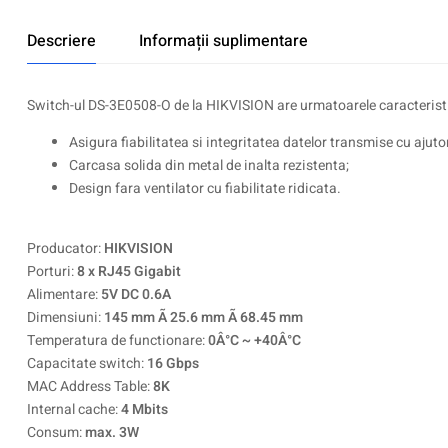
Descriere
Informații suplimentare
Switch-ul DS-3E0508-O de la HIKVISION are urmatoarele caracteristi
Asigura fiabilitatea si integritatea datelor transmise cu ajut
Carcasa solida din metal de inalta rezistenta;
Design fara ventilator cu fiabilitate ridicata.
Producator:
HIKVISION
Porturi:
8 x RJ45 Gigabit
Alimentare:
5V DC 0.6A
Dimensiuni:
145 mm Ã 25.6 mm Ã 68.45 mm
Temperatura de functionare:
0Â°C ~ +40Â°C
Capacitate switch:
16 Gbps
MAC Address Table:
8K
Internal cache:
4 Mbits
Consum:
max. 3W