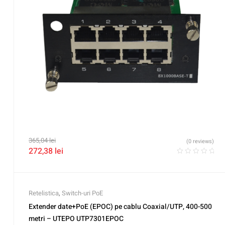
365,04
lei
(0 reviews)
272,38
lei
Retelistica
,
Switch-uri PoE
Extender date+PoE (EPOC) pe cablu Coaxial/UTP, 400-500
metri – UTEPO UTP7301EPOC