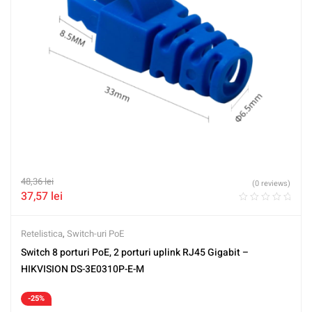
48,36
lei
(0 reviews)
37,57
lei
Retelistica
,
Switch-uri PoE
Switch 8 porturi PoE, 2 porturi uplink RJ45 Gigabit –
HIKVISION DS-3E0310P-E-M
-25%