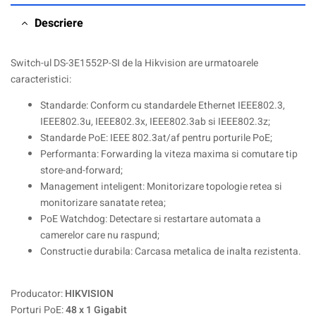
Descriere
Switch-ul DS-3E1552P-SI de la Hikvision are urmatoarele
caracteristici:
Standarde: Conform cu standardele Ethernet IEEE802.3,
IEEE802.3u, IEEE802.3x, IEEE802.3ab si IEEE802.3z;
Standarde PoE: IEEE 802.3at/af pentru porturile PoE;
Performanta: Forwarding la viteza maxima si comutare tip
store-and-forward;
Management inteligent: Monitorizare topologie retea si
monitorizare sanatate retea;
PoE Watchdog: Detectare si restartare automata a
camerelor care nu raspund;
Constructie durabila: Carcasa metalica de inalta rezistenta.
Producator:
HIKVISION
Porturi PoE:
48 x 1 Gigabit