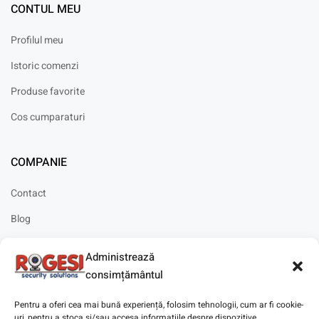
CONTUL MEU
Profilul meu
Istoric comenzi
Produse favorite
Cos cumparaturi
COMPANIE
Contact
Blog
Cariere
Administrează
Solicitare instalare
consimțământul
Pentru a oferi cea mai bună experiență, folosim tehnologii, cum ar fi cookie-
uri, pentru a stoca și/sau accesa informațiile despre dispozitive.