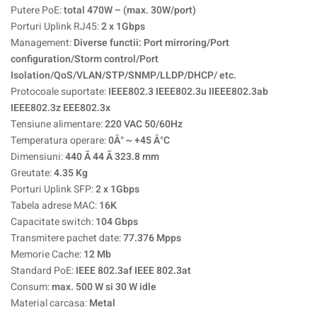
Putere PoE:
total 470W – (max. 30W/port)
Porturi Uplink RJ45:
2 x 1Gbps
Management:
Diverse functii: Port mirroring/Port
configuration/Storm control/Port
Isolation/QoS/VLAN/STP/SNMP/LLDP/DHCP/ etc.
Protocoale suportate:
IEEE802.3 IEEE802.3u IIEEE802.3ab
IEEE802.3z EEE802.3x
Tensiune alimentare:
220 VAC 50/60Hz
Temperatura operare:
0Â° ~ +45 Â°C
Dimensiuni:
440 Ã 44 Ã 323.8 mm
Greutate:
4.35 Kg
Porturi Uplink SFP:
2 x 1Gbps
Tabela adrese MAC:
16K
Capacitate switch:
104 Gbps
Transmitere pachet date:
77.376 Mpps
Memorie Cache:
12 Mb
Standard PoE:
IEEE 802.3af IEEE 802.3at
Consum:
max. 500 W si 30 W idle
Material carcasa:
Metal