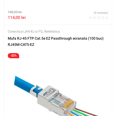
148,20
lei
(0 reviews)
114,00
lei
Conectica LAN RJ si FO
,
Retelistica
Mufa RJ-45 FTP Cat.5e EZ Passthrough ecranata (100 buc)
RJ45M-CAT5-EZ
-22%