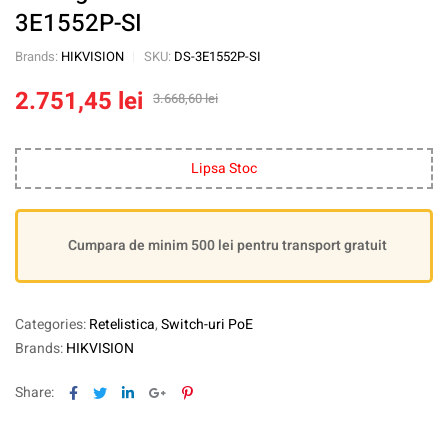
3E1552P-SI
Brands:
HIKVISION
SKU:
DS-3E1552P-SI
2.751,45
lei
3.668,60
lei
Lipsa Stoc
Cumpara de minim 500 lei pentru transport gratuit
Categories:
Retelistica
,
Switch-uri PoE
Brands:
HIKVISION
Facebook
Twitter
Linkedin
Google+
Pinterest
Share: