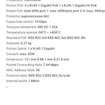
Producator:
HIKVISION
Porturi PoE:
3 x RJ45 1 Gigabit PoE 1 x RJ45 1 Gigabit Hi-PoE
Putere PoE:
total 60W; port 1: max. 60W/port; port 2-4: max. 30W/p
Protectie:
supratensiune 6kV
Capacitate switch:
10 Gbps
Tensiune alimentare:
48V DC 1.35A
Temperatura operare:
0Â°C ~ +40Â°C
Standard PoE:
IEEE 802.3af IEEE 802.3at IEEE 802.3bt
Greutate:
0.27 kg
Porturi Uplink:
1 x RJ45 1 Gigabit
Consum:
max. 65W
Dimensiuni:
121 mm Ã 88.1 mm Ã 27.6 mm
Packet Forwarding Rate:
7.44 Mpps
MAC Address Table:
2K
Protocol retea:
IEEE 802.3 IEEE 802.3u/x/ab
Internal cache:
1 Mbits
„