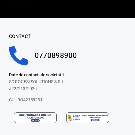
CONTACT
0770898900
Date de contact ale societatii
SC ROGESI SOLUTIONS S.R.L.
J22/213/2020
CUI: RO42159231