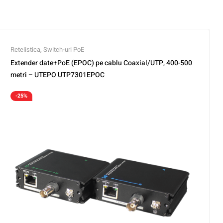
Retelistica
,
Switch-uri PoE
Extender date+PoE (EPOC) pe cablu Coaxial/UTP, 400-500
metri – UTEPO UTP7301EPOC
-25%