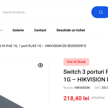
Galerie
Contact
Deschide un tichet
ort Hi-PoE 1G, 1 port RJ45 1G – HIKVISION DS-3E0505HP-E
Out of Stock
Switch 3 porturi 
1G – HIKVISION
Brands:
HIKVISION
SKU:
DS-
218,40
lei
473,20
lei