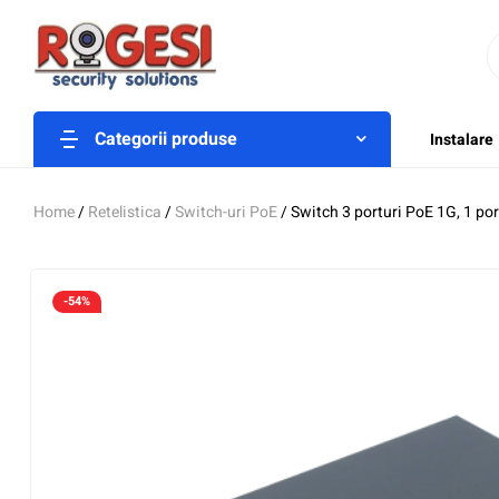
Categorii produse
Instalare
Home
/
Retelistica
/
Switch-uri PoE
/ Switch 3 porturi PoE 1G, 1 p
-54%