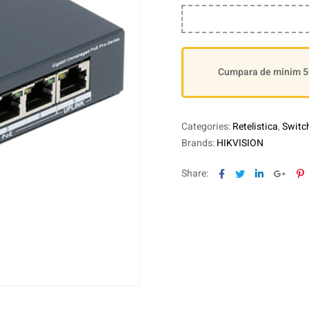
Cumpara de minim 500
Categories:
Retelistica
,
Switc
Brands:
HIKVISION
Facebook
Twitter
Linkedin
Goog
P
Share: