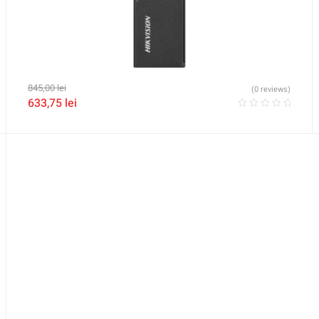
845,00
lei
(0 reviews)
633,75
lei