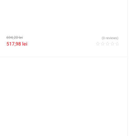
694,20
lei
(0 reviews)
517,98
lei