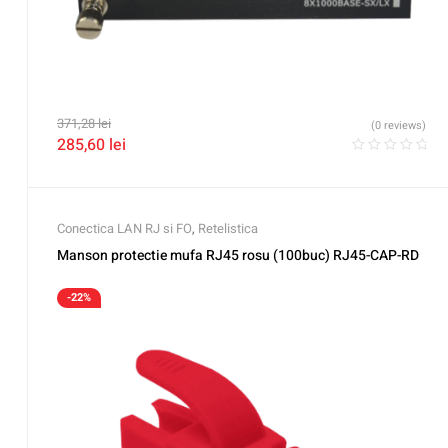
371,28
lei
(0 reviews)
285,60
lei
Conectica LAN RJ si FO
,
Retelistica
Manson protectie mufa RJ45 rosu (100buc) RJ45-CAP-RD
-22%