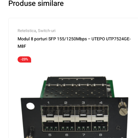
Produse similare
Retelistica
,
Switch-uri
Modul 8 porturi SFP 155/1250Mbps – UTEPO UTP7524GE-
M8F
-23%