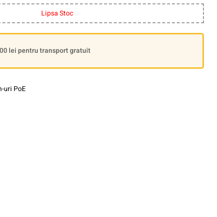
Lipsa Stoc
 lei pentru transport gratuit
h-uri PoE
le+
interest