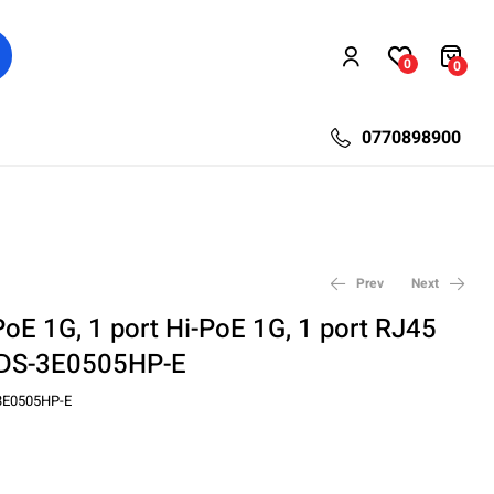
0
0
0770898900
Prev
Next
PoE 1G, 1 port Hi-PoE 1G, 1 port RJ45
 DS-3E0505HP-E
1.035,96
177,00
lei
lei
387,40
1.374,36
lei
lei
3E0505HP-E