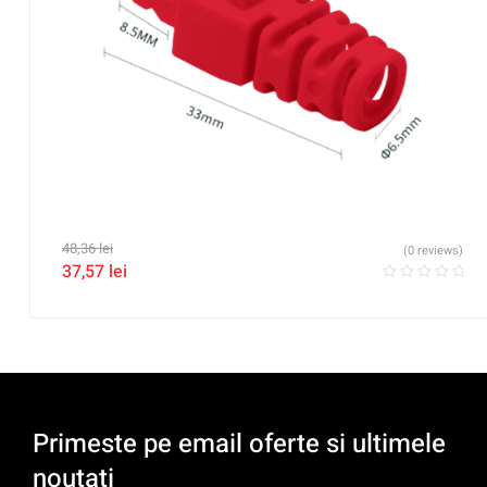
48,36
lei
(0 reviews)
37,57
lei
Primeste pe email oferte si ultimele
noutati