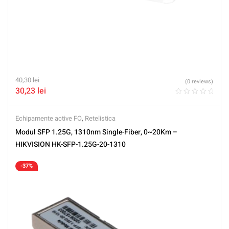
40,30
lei
(0 reviews)
30,23
lei
Echipamente active FO
,
Retelistica
Modul SFP 1.25G, 1310nm Single-Fiber, 0~20Km –
HIKVISION HK-SFP-1.25G-20-1310
-37%