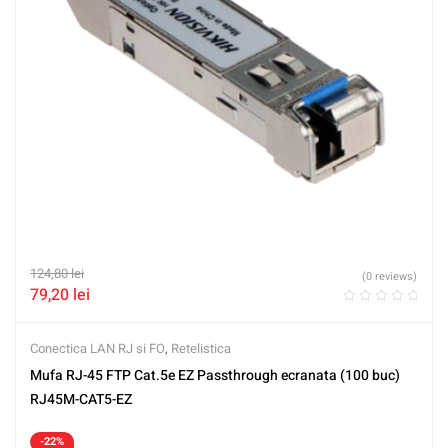
124,80
lei
(0 reviews)
79,20
lei
Conectica LAN RJ si FO
,
Retelistica
Mufa RJ-45 FTP Cat.5e EZ Passthrough ecranata (100 buc)
RJ45M-CAT5-EZ
-22%