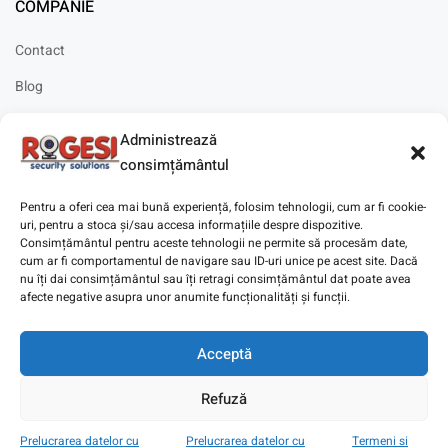
COMPANIE
Contact
Blog
Cariere
Administrează
Solicitare instalare
consimțământul
Pentru a oferi cea mai bună experiență, folosim tehnologii, cum ar fi cookie-
uri, pentru a stoca și/sau accesa informațiile despre dispozitive.
Consimțământul pentru aceste tehnologii ne permite să procesăm date,
cum ar fi comportamentul de navigare sau ID-uri unice pe acest site. Dacă
Copyright © 2025
Digitaz
.
nu îți dai consimțământul sau îți retragi consimțământul dat poate avea
afecte negative asupra unor anumite funcționalități și funcții.
Acceptă
Refuză
Prelucrarea datelor cu
Prelucrarea datelor cu
Termeni si