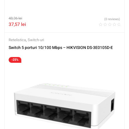
48,36
lei
(0 reviews)
37,57
lei
Retelistica
,
Switch-uri
Switch 5 porturi 10/100 Mbps – HIKVISION DS-3E0105D-E
-25%