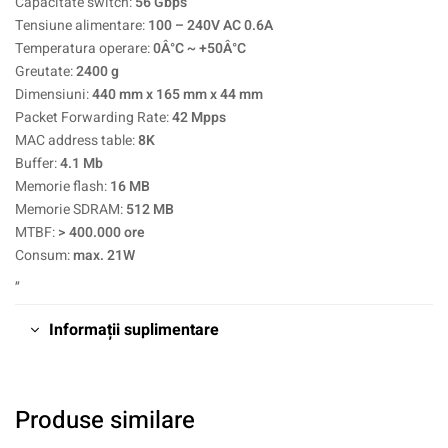
Capacitate switch:
56 Gbps
Tensiune alimentare:
100 – 240V AC 0.6A
Temperatura operare:
0Â°C ~ +50Â°C
Greutate:
2400 g
Dimensiuni:
440 mm x 165 mm x 44 mm
Packet Forwarding Rate:
42 Mpps
MAC address table:
8K
Buffer:
4.1 Mb
Memorie flash:
16 MB
Memorie SDRAM:
512 MB
MTBF:
> 400.000 ore
Consum:
max. 21W
„
Informații suplimentare
Produse similare