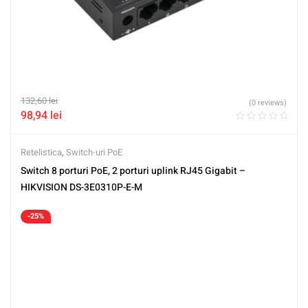
132,60
lei
(0 reviews)
98,94
lei
Retelistica
,
Switch-uri PoE
Switch 8 porturi PoE, 2 porturi uplink RJ45 Gigabit –
HIKVISION DS-3E0310P-E-M
-25%