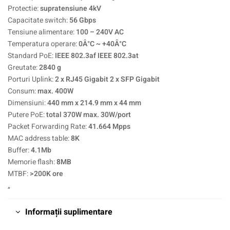
Protectie:
supratensiune 4kV
Capacitate switch:
56 Gbps
Tensiune alimentare:
100 – 240V AC
Temperatura operare:
0Â°C ~ +40Â°C
Standard PoE:
IEEE 802.3af IEEE 802.3at
Greutate:
2840 g
Porturi Uplink:
2 x RJ45 Gigabit 2 x SFP Gigabit
Consum:
max. 400W
Dimensiuni:
440 mm x 214.9 mm x 44 mm
Putere PoE:
total 370W max. 30W/port
Packet Forwarding Rate:
41.664 Mpps
MAC address table:
8K
Buffer:
4.1Mb
Memorie flash:
8MB
MTBF:
>200K ore
„
Informații suplimentare