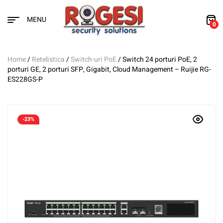
MENU
0
Home
/
Retelistica
/
Switch-uri PoE
/ Switch 24 porturi PoE, 2
porturi GE, 2 porturi SFP, Gigabit, Cloud Management – Ruijie RG-
ES228GS-P
-23%