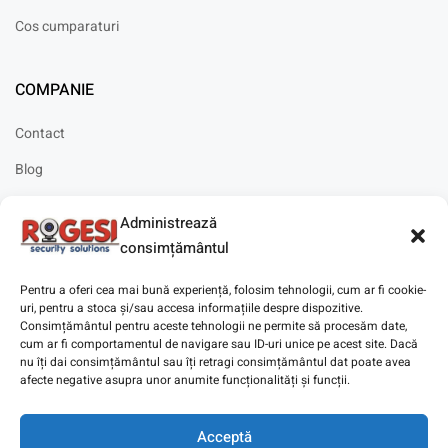
Cos cumparaturi
COMPANIE
Contact
Blog
Cariere
Administrează
Solicitare instalare
consimțământul
Pentru a oferi cea mai bună experiență, folosim tehnologii, cum ar fi cookie-
uri, pentru a stoca și/sau accesa informațiile despre dispozitive.
Consimțământul pentru aceste tehnologii ne permite să procesăm date,
cum ar fi comportamentul de navigare sau ID-uri unice pe acest site. Dacă
Copyright © 2025
Digitaz
.
nu îți dai consimțământul sau îți retragi consimțământul dat poate avea
afecte negative asupra unor anumite funcționalități și funcții.
Acceptă