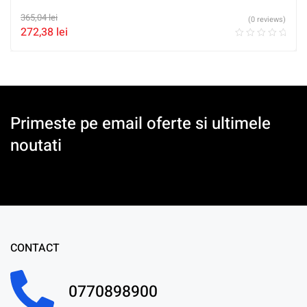
365,04
lei
(0 reviews)
272,38
lei
Primeste pe email oferte si ultimele
noutati
CONTACT
0770898900