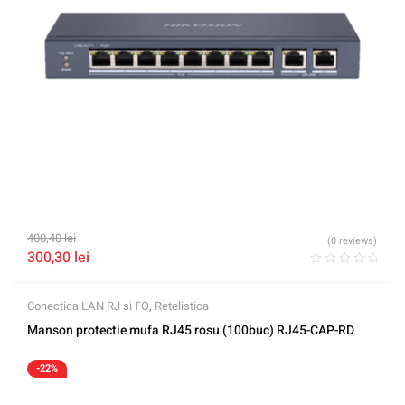
400,40
lei
(0 reviews)
300,30
lei
Conectica LAN RJ si FO
,
Retelistica
Manson protectie mufa RJ45 rosu (100buc) RJ45-CAP-RD
-22%