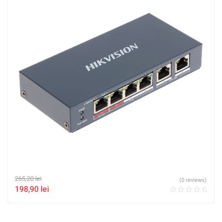
265,20
lei
(0 reviews)
198,90
lei