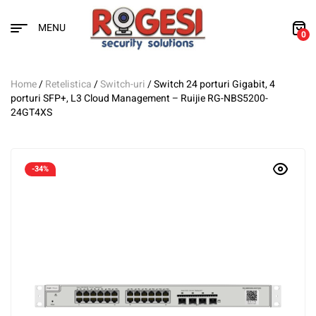
MENU
0
Home
/
Retelistica
/
Switch-uri
/ Switch 24 porturi Gigabit, 4
porturi SFP+, L3 Cloud Management – Ruijie RG-NBS5200-
24GT4XS
-34%