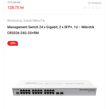
171,60
lei
(0 reviews)
128,70
lei
Retelistica
,
Solutii MikroTik
Management Switch 24 x Gigabit, 2 x SFP+, 1U – Mikrotik
CRS326-24G-2S+RM
-23%