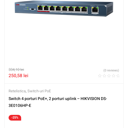
334,10
lei
(0 reviews)
250,58
lei
Retelistica
,
Switch-uri PoE
Switch 4 porturi PoE+, 2 porturi uplink – HIKVISION DS-
3E0106HP-E
-25%