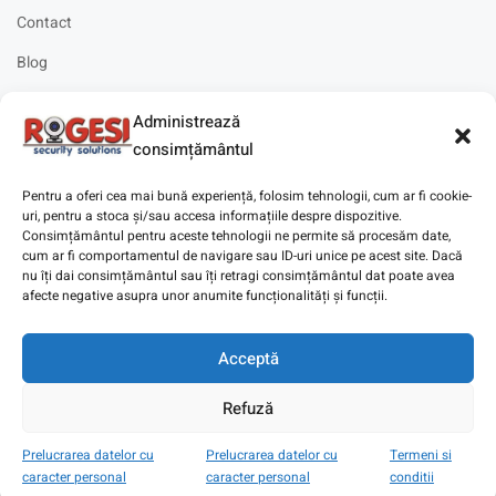
Contact
Blog
Cariere
Administrează
Solicitare instalare
consimțământul
Pentru a oferi cea mai bună experiență, folosim tehnologii, cum ar fi cookie-
uri, pentru a stoca și/sau accesa informațiile despre dispozitive.
Consimțământul pentru aceste tehnologii ne permite să procesăm date,
cum ar fi comportamentul de navigare sau ID-uri unice pe acest site. Dacă
Copyright © 2025
Digitaz
.
nu îți dai consimțământul sau îți retragi consimțământul dat poate avea
afecte negative asupra unor anumite funcționalități și funcții.
Acceptă
Refuză
Prelucrarea datelor cu
Prelucrarea datelor cu
Termeni si
caracter personal
caracter personal
conditii
Magazin
Cont
Wishlist
Search