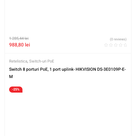
1.285,44
lei
(0 reviews)
988,80
lei
Retelistica
,
Switch-uri PoE
Switch 8 porturi PoE, 1 port uplink- HIKVISION DS-3E0109P-E-
M
-25%