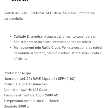
Switch-ul RG-NBS5200-24GT4XS de la Ruijie are urmatoarele
caracteristici:
Calitate Enterprise
: Asigura performante superioare si
fiabilitate crescuta pentru cerintele critice ale retelei.
Management prin Ruijie Cloud
: Permite gestionarea retelei
de oriunde si oricand, oferind o administrare simplificata si
eficienta.
Producator:
Ruijie
Numar porturi:
24x RJ45 Gigabit 4x SFP+ (10G)
Protectie:
supratensiune 6kV
Capacitate switch:
128 Gbps
Tensiune alimentare:
100 – 240V AC
Temperatura operare:
0Â°C ~ +50Â°C
Greutate:
2900 g