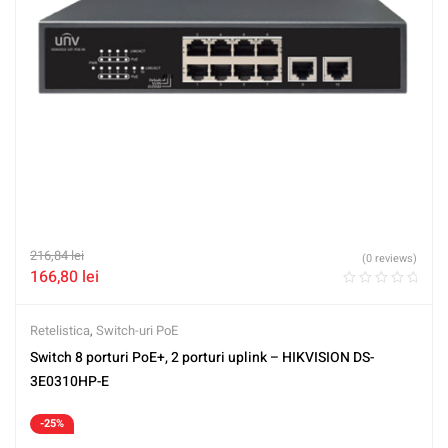
216,84
lei
(0 reviews)
166,80
lei
Retelistica
,
Switch-uri PoE
Switch 8 porturi PoE+, 2 porturi uplink – HIKVISION DS-
3E0310HP-E
-25%