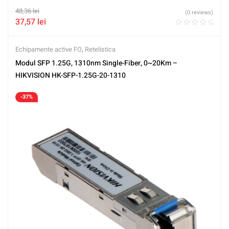
48,36
lei
(0 reviews)
37,57
lei
Echipamente active FO
,
Retelistica
Modul SFP 1.25G, 1310nm Single-Fiber, 0~20Km –
HIKVISION HK-SFP-1.25G-20-1310
-37%