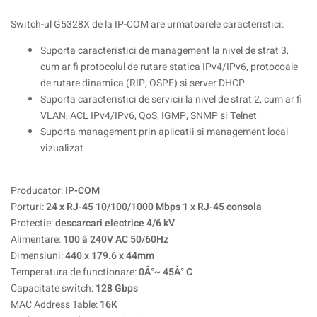
Switch-ul G5328X de la IP-COM are urmatoarele caracteristici:
Suporta caracteristici de management la nivel de strat 3,
cum ar fi protocolul de rutare statica IPv4/IPv6, protocoale
de rutare dinamica (RIP, OSPF) si server DHCP
Suporta caracteristici de servicii la nivel de strat 2, cum ar fi
VLAN, ACL IPv4/IPv6, QoS, IGMP, SNMP si Telnet
Suporta management prin aplicatii si management local
vizualizat
Producator:
IP-COM
Porturi:
24 x RJ-45 10/100/1000 Mbps 1 x RJ-45 consola
Protectie:
descarcari electrice 4/6 kV
Alimentare:
100 â 240V AC 50/60Hz
Dimensiuni:
440 x 179.6 x 44mm
Temperatura de functionare:
0Â°~ 45Â° C
Capacitate switch:
128 Gbps
MAC Address Table:
16K