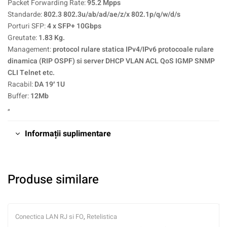
Packet Forwarding Rate:
95.2 Mpps
Standarde:
802.3 802.3u/ab/ad/ae/z/x 802.1p/q/w/d/s
Porturi SFP:
4 x SFP+ 10Gbps
Greutate:
1.83 Kg.
Management:
protocol rulare statica IPv4/IPv6 protocoale rulare
dinamica (RIP OSPF) si server DHCP VLAN ACL QoS IGMP SNMP
CLI Telnet etc.
Racabil:
DA 19′ 1U
Buffer:
12Mb
„
Informații suplimentare
Produse similare
Conectica LAN RJ si FO
,
Retelistica