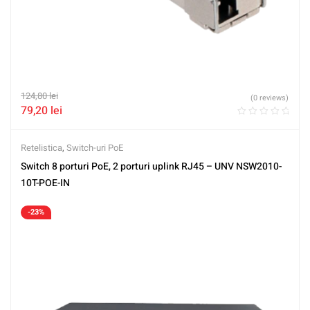
124,80
lei
(0 reviews)
79,20
lei
Retelistica
,
Switch-uri PoE
Switch 8 porturi PoE, 2 porturi uplink RJ45 – UNV NSW2010-
10T-POE-IN
-23%