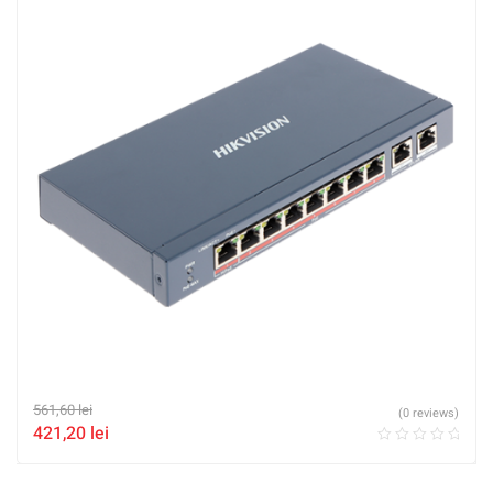
561,60
lei
(0 reviews)
421,20
lei