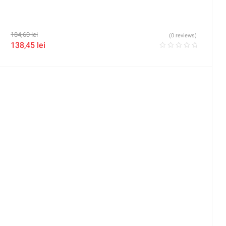
184,60
lei
(0 reviews)
138,45
lei