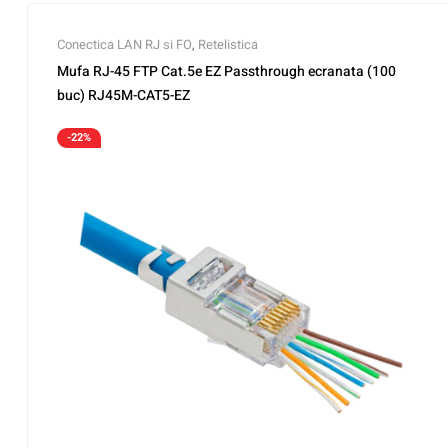
Conectica LAN RJ si FO
,
Retelistica
Mufa RJ-45 FTP Cat.5e EZ Passthrough ecranata (100
buc) RJ45M-CAT5-EZ
-22%