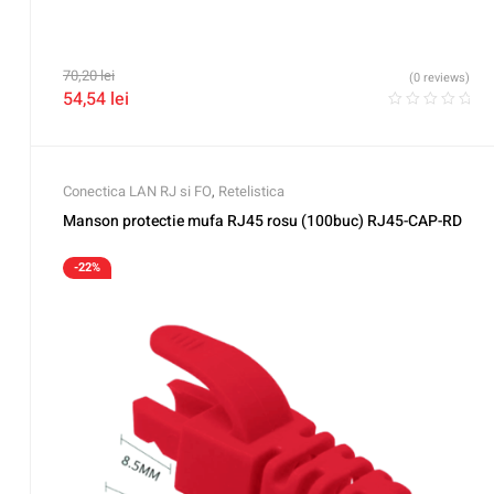
70,20
lei
(0 reviews)
54,54
lei
Conectica LAN RJ si FO
,
Retelistica
Manson protectie mufa RJ45 rosu (100buc) RJ45-CAP-RD
-22%