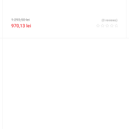
1.293,50
lei
(0 reviews)
970,13
lei