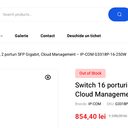
Galerie
Contact
Deschide un tichet
it, 2 porturi SFP Gigabit, Cloud Management – IP-COM G3318P-16-250W
Out of Stock
Switch 16 porturi
Cloud Manageme
Brands:
IP-COM
SKU:
G3318P
854,40
lei
1.248,00
lei