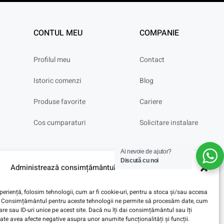
CONTUL MEU
COMPANIE
Profilul meu
Contact
Istoric comenzi
Blog
Produse favorite
Cariere
Cos cumparaturi
Solicitare instalare
Ai nevoie de ajutor?
Discută cu noi
Administrează consimțământul
eriență, folosim tehnologii, cum ar fi cookie-uri, pentru a stoca și/sau accesa
ve. Consimțământul pentru aceste tehnologii ne permite să procesăm date, cum
e sau ID-uri unice pe acest site. Dacă nu îți dai consimțământul sau îți
te avea afecte negative asupra unor anumite funcționalități și funcții.