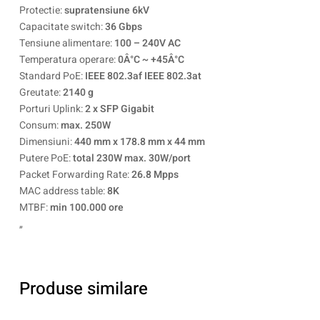
Protectie:
supratensiune 6kV
Capacitate switch:
36 Gbps
Tensiune alimentare:
100 – 240V AC
Temperatura operare:
0Â°C ~ +45Â°C
Standard PoE:
IEEE 802.3af IEEE 802.3at
Greutate:
2140 g
Porturi Uplink:
2 x SFP Gigabit
Consum:
max. 250W
Dimensiuni:
440 mm x 178.8 mm x 44 mm
Putere PoE:
total 230W max. 30W/port
Packet Forwarding Rate:
26.8 Mpps
MAC address table:
8K
MTBF:
min 100.000 ore
„
Produse similare