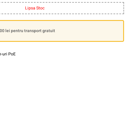
Lipsa Stoc
 lei pentru transport gratuit
h-uri PoE
le+
interest