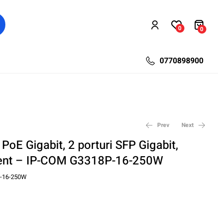
0
0
0770898900
Prev
Next
 PoE Gigabit, 2 porturi SFP Gigabit,
nt – IP-COM G3318P-16-250W
996,00
49,81
lei
lei
68,64
1.294,80
lei
lei
-16-250W