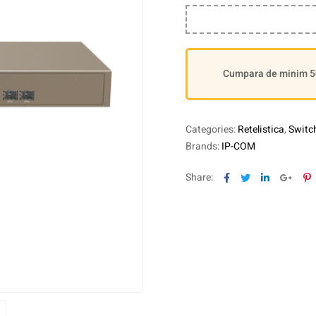
Cumpara de minim 500
Categories:
Retelistica
,
Switc
Brands:
IP-COM
Facebook
Twitter
Linkedin
Goog
P
Share: