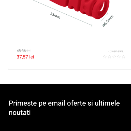
48,36
lei
(0 reviews)
37,57
lei
Primeste pe email oferte si ultimele
noutati