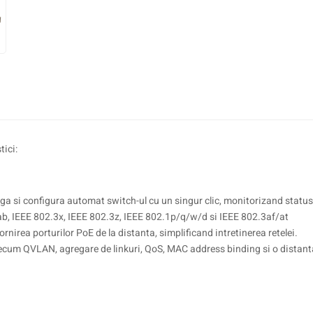
ici:
a si configura automat switch-ul cu un singur clic, monitorizand statusu
b, IEEE 802.3x, IEEE 802.3z, IEEE 802.1p/q/w/d si IEEE 802.3af/at
irea porturilor PoE de la distanta, simplificand intretinerea retelei.
cum QVLAN, agregare de linkuri, QoS, MAC address binding si o distanta