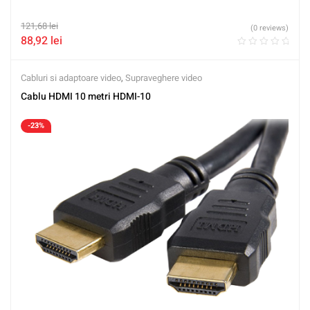
121,68
lei
(0 reviews)
88,92
lei
Cabluri si adaptoare video
,
Supraveghere video
Cablu HDMI 10 metri HDMI-10
-23%