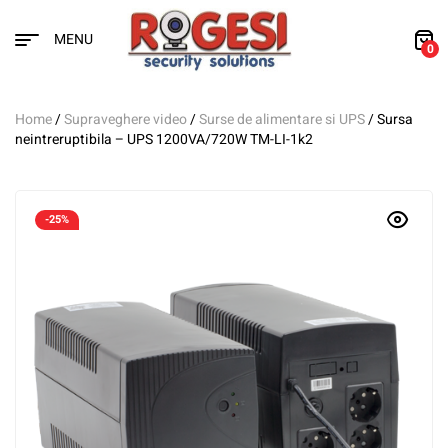
MENU
0
Home
/
Supraveghere video
/
Surse de alimentare si UPS
/ Sursa
neintreruptibila – UPS 1200VA/720W TM-LI-1k2
-25%