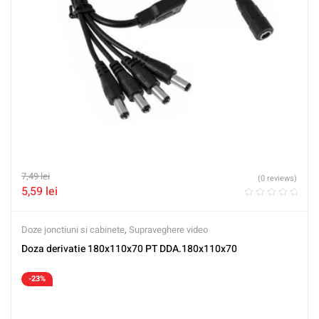
7,49
lei
(0 reviews)
5,59
lei
Doze jonctiuni si cabinete
,
Supraveghere video
Doza derivatie 180x110x70 PT DDA.180x110x70
-23%