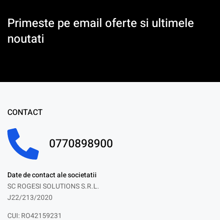
Primeste pe email oferte si ultimele
noutati
CONTACT
0770898900
Date de contact ale societatii
SC ROGESI SOLUTIONS S.R.L.
J22/213/2020
CUI: RO42159231