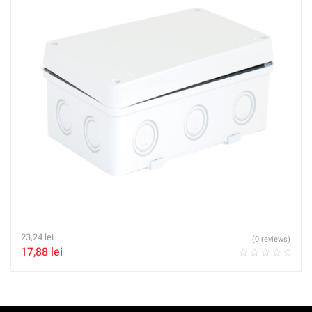
23,24
lei
(0 reviews)
17,88
lei