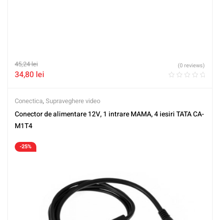
45,24
lei
(0 reviews)
34,80
lei
Conectica
,
Supraveghere video
Conector de alimentare 12V, 1 intrare MAMA, 4 iesiri TATA CA-
M1T4
-25%