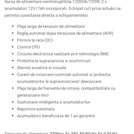
Sursa de alimentare neintreruptibila 1200VA/720W, 2 x
acumulatori 12V/7Ah incorporati. Echipat cu3 prize schuko ce
permite conectarea directa a echipamentelor.
Plaja larga de tensiuni de alimentare
Reglaj automat dupa tensiunea de alimentare (AVR)
Pornire la rece (DC)
Control CPU
Circuite electronice realizate prin tehnologie SMD
Protectie la suprasarcina si scurtcircuit
Alarma acustica si vizuala
Curent de incarcare controlat automat si protectia
acumulatorilor la supraincarcare/ descarcare
Plaja larga de frecvente de intrare, compatibilitate cu
generatoare mici
Gestionare inteligenta a acumulatorilor
Repornire automata
Acumulatorii beneficiaza de 1 an garantie
Tensiune de alimentare:
230Vac Â± 25% 50/60 Hz Â± 0 5%Hz