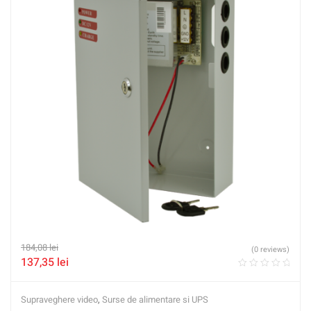
184,08
lei
(0 reviews)
137,35
lei
Supraveghere video
,
Surse de alimentare si UPS