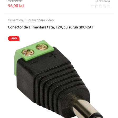
132,60
lei
(0 reviews)
96,90
lei
Conectica
,
Supraveghere video
Conector de alimentare tata, 12V, cu surub SDC-CAT
-26%