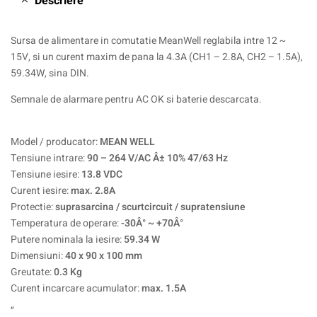
Descriere
Sursa de alimentare in comutatie MeanWell reglabila intre 12 ~
15V, si un curent maxim de pana la 4.3A (CH1 – 2.8A, CH2 – 1.5A),
59.34W, sina DIN.
Semnale de alarmare pentru AC OK si baterie descarcata.
Model / producator:
MEAN WELL
Tensiune intrare:
90 – 264 V/AC Â± 10% 47/63 Hz
Tensiune iesire:
13.8 VDC
Curent iesire:
max. 2.8A
Protectie:
suprasarcina / scurtcircuit / supratensiune
Temperatura de operare:
-30Â° ~ +70Â°
Putere nominala la iesire:
59.34 W
Dimensiuni:
40 x 90 x 100 mm
Greutate:
0.3 Kg
Curent incarcare acumulator:
max. 1.5A
„