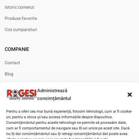
Istoric comenzi
Produse favorite
Cos cumparaturi
COMPANIE
Contact
Blog
Cariere
Administrează
Solicitare instalare
consimțământul
Pentru a oferi cea mai bună experiență, folosim tehnologii, cum ar fi cookie-
uri, pentru a stoca și/sau accesa informațiile despre dispozitive.
Consimțământul pentru aceste tehnologii ne permite să procesăm date,
cum ar fi comportamentul de navigare sau ID-uri unice pe acest site. Dacă
Copyright © 2025
Digitaz
.
nu îți dai consimțământul sau îți retragi consimțământul dat poate avea