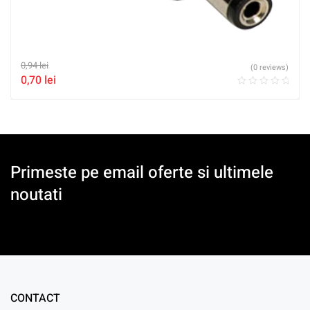
0,94
lei
(0 reviews)
0,70
lei
Primeste pe email oferte si ultimele
noutati
CONTACT