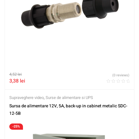
4,52
lei
(0 reviews)
3,38
lei
Supraveghere video
,
Surse de alimentare si UPS
Sursa de alimentare 12V, 5A, back-up in cabinet metalic SDC-
12-5B
-25%