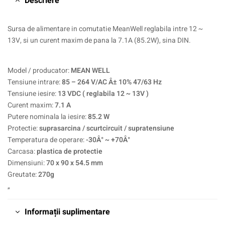
Descriere
Sursa de alimentare in comutatie MeanWell reglabila intre 12 ~
13V, si un curent maxim de pana la 7.1A (85.2W), sina DIN.
Model / producator:
MEAN WELL
Tensiune intrare:
85 – 264 V/AC Â± 10% 47/63 Hz
Tensiune iesire:
13 VDC ( reglabila 12 ~ 13V )
Curent maxim:
7.1 A
Putere nominala la iesire:
85.2 W
Protectie:
suprasarcina / scurtcircuit / supratensiune
Temperatura de operare:
-30Â° ~ +70Â°
Carcasa:
plastica de protectie
Dimensiuni:
70 x 90 x 54.5 mm
Greutate:
270g
„
Informații suplimentare