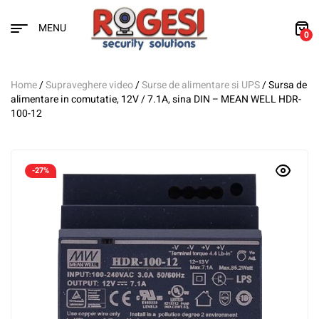
MENU
0
Home
/
Supraveghere video
/
Surse de alimentare si UPS
/ Sursa de
alimentare in comutatie, 12V / 7.1A, sina DIN – MEAN WELL HDR-
100-12
-27%