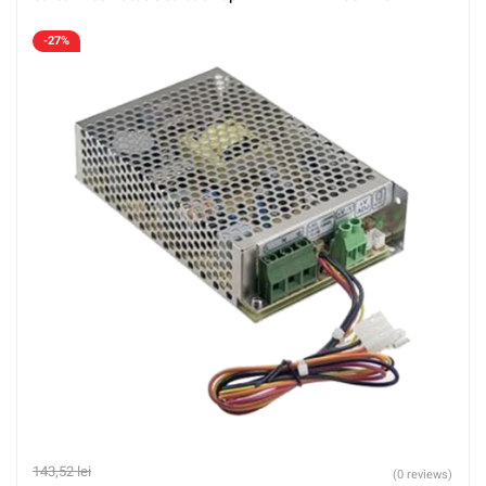
-27%
143,52
lei
(0 reviews)