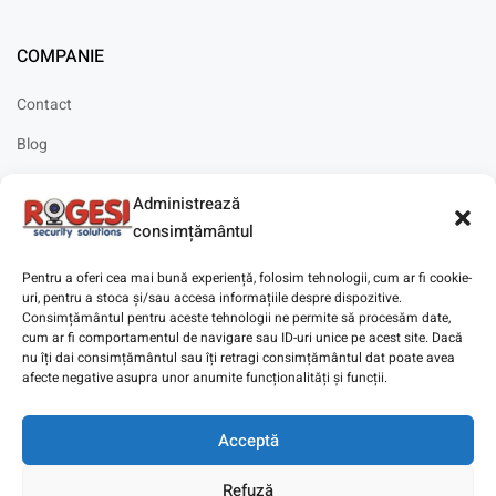
COMPANIE
Contact
Blog
Cariere
Administrează
Solicitare instalare
consimțământul
Pentru a oferi cea mai bună experiență, folosim tehnologii, cum ar fi cookie-
uri, pentru a stoca și/sau accesa informațiile despre dispozitive.
Consimțământul pentru aceste tehnologii ne permite să procesăm date,
cum ar fi comportamentul de navigare sau ID-uri unice pe acest site. Dacă
Copyright © 2025
Digitaz
.
nu îți dai consimțământul sau îți retragi consimțământul dat poate avea
afecte negative asupra unor anumite funcționalități și funcții.
Acceptă
Refuză