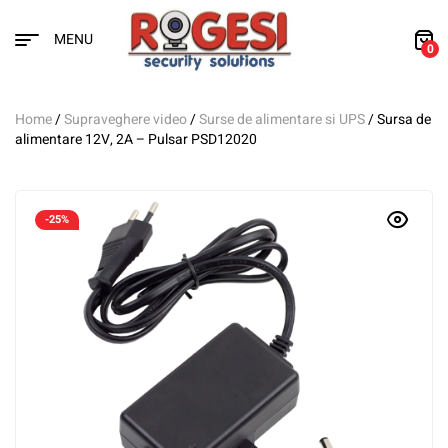
MENU
0
Home
/
Supraveghere video
/
Surse de alimentare si UPS
/ Sursa de
alimentare 12V, 2A – Pulsar PSD12020
-25%