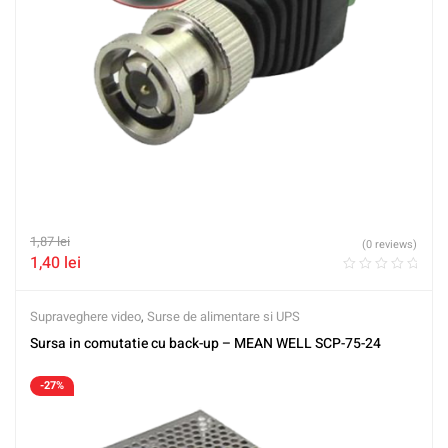
1,87
lei
(0 reviews)
1,40
lei
Supraveghere video
,
Surse de alimentare si UPS
Sursa in comutatie cu back-up – MEAN WELL SCP-75-24
-27%