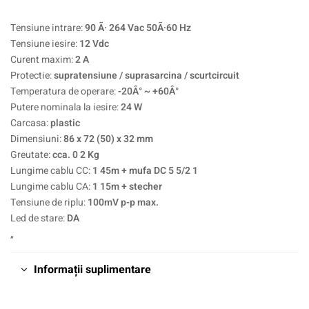
Tensiune intrare:
90 Ã· 264 Vac 50Ã·60 Hz
Tensiune iesire:
12 Vdc
Curent maxim:
2 A
Protectie:
supratensiune / suprasarcina / scurtcircuit
Temperatura de operare:
-20Â° ~ +60Â°
Putere nominala la iesire:
24 W
Carcasa:
plastic
Dimensiuni:
86 x 72 (50) x 32 mm
Greutate:
cca. 0 2 Kg
Lungime cablu CC:
1 45m + mufa DC 5 5/2 1
Lungime cablu CA:
1 15m + stecher
Tensiune de riplu:
100mV p-p max.
Led de stare:
DA
„
Informații suplimentare