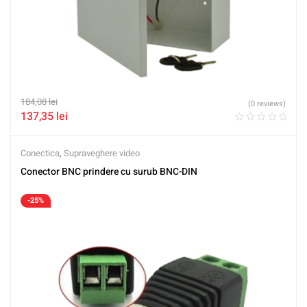
184,08
lei
(0 reviews)
137,35
lei
Conectica
,
Supraveghere video
Conector BNC prindere cu surub BNC-DIN
-25%