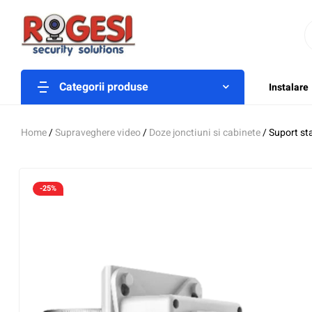
Categorii produse
Instalare
Home
/
Supraveghere video
/
Doze jonctiuni si cabinete
/ Suport st
-25%