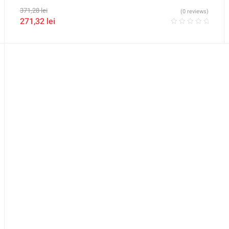
371,28
lei
(0 reviews)
271,32
lei