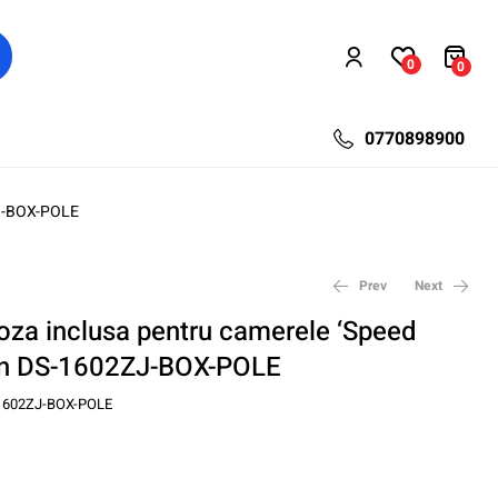
0
0
0770898900
ZJ-BOX-POLE
Prev
Next
doza inclusa pentru camerele ‘Speed
on DS-1602ZJ-BOX-POLE
1.234,45
184,87
lei
lei
357,50
1.645,80
lei
lei
1602ZJ-BOX-POLE