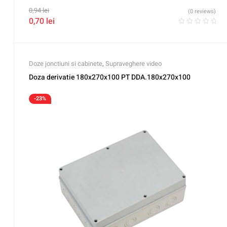
0,94
lei
(0 reviews)
0,70
lei
Doze jonctiuni si cabinete
,
Supraveghere video
Doza derivatie 180x270x100 PT DDA.180x270x100
-23%