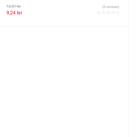
12,01
lei
(0 reviews)
9,24
lei