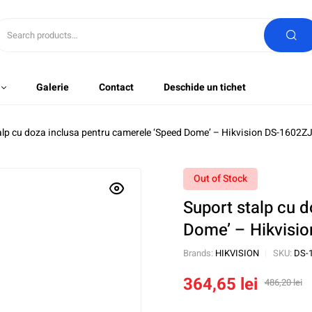
Galerie
Contact
Deschide un tichet
alp cu doza inclusa pentru camerele ‘Speed Dome’ – Hikvision DS-1602
Out of Stock
Suport stalp cu 
Dome’ – Hikvisi
Brands:
HIKVISION
SKU:
DS-
364,65
lei
486,20
lei