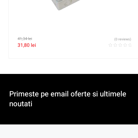
41,34
lei
(0 reviews)
31,80
lei
Primeste pe email oferte si ultimele
noutati