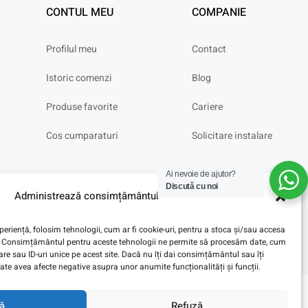
CONTUL MEU
COMPANIE
Profilul meu
Contact
Istoric comenzi
Blog
Produse favorite
Cariere
Cos cumparaturi
Solicitare instalare
Ai nevoie de ajutor?
Discută cu noi
Administrează consimțământul
eriență, folosim tehnologii, cum ar fi cookie-uri, pentru a stoca și/sau accesa
ve. Consimțământul pentru aceste tehnologii ne permite să procesăm date, cum
e sau ID-uri unice pe acest site. Dacă nu îți dai consimțământul sau îți
te avea afecte negative asupra unor anumite funcționalități și funcții.
ă
Refuză