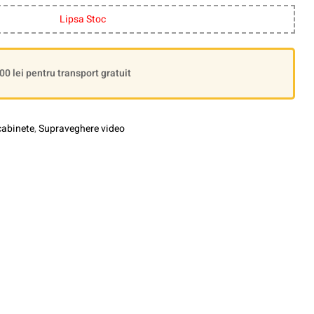
Lipsa Stoc
 lei pentru transport gratuit
cabinete
,
Supraveghere video
le+
interest