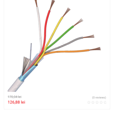
170,04
lei
(0 reviews)
126,88
lei