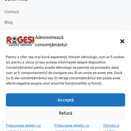
Contact
Blog
Cariere
Administrează
Solicitare instalare
consimțământul
Pentru a oferi cea mai bună experiență, folosim tehnologii, cum ar fi cookie-
uri, pentru a stoca și/sau accesa informațiile despre dispozitive.
Consimțământul pentru aceste tehnologii ne permite să procesăm date,
cum ar fi comportamentul de navigare sau ID-uri unice pe acest site. Dacă
Copyright © 2025
Digitaz
.
nu îți dai consimțământul sau îți retragi consimțământul dat poate avea
afecte negative asupra unor anumite funcționalități și funcții.
Acceptă
Refuză
Prelucrarea datelor cu
Prelucrarea datelor cu
Termeni si