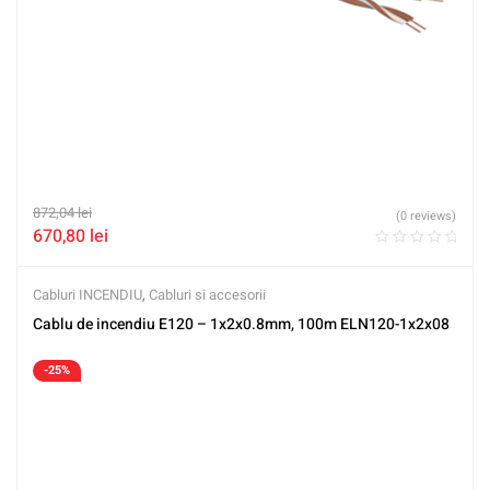
872,04
lei
(0 reviews)
670,80
lei
Cabluri INCENDIU
,
Cabluri si accesorii
Cablu de incendiu E120 – 1x2x0.8mm, 100m ELN120-1x2x08
-25%