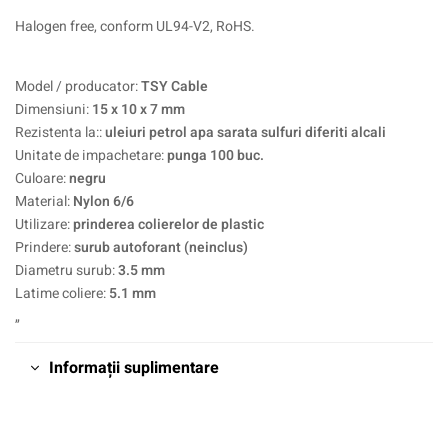
Halogen free, conform UL94-V2, RoHS.
Model / producator:
TSY Cable
Dimensiuni:
15 x 10 x 7 mm
Rezistenta la::
uleiuri petrol apa sarata sulfuri diferiti alcali
Unitate de impachetare:
punga 100 buc.
Culoare:
negru
Material:
Nylon 6/6
Utilizare:
prinderea colierelor de plastic
Prindere:
surub autoforant (neinclus)
Diametru surub:
3.5 mm
Latime coliere:
5.1 mm
„
Informații suplimentare