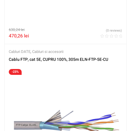
630,24
lei
(0 reviews)
470,26
lei
Cabluri DATE
,
Cabluri si accesorii
Cablu FTP, cat 5E, CUPRU 100%, 305m ELN-FTP-5E-CU
-23%