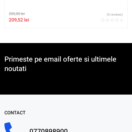
280,80
lei
(0 reviews)
209,52
lei
Primeste pe email oferte si ultimele
noutati
CONTACT
0770898900