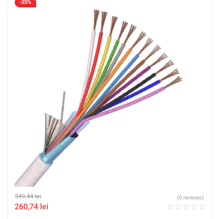
-25%
349,44
lei
(0 reviews)
260,74
lei