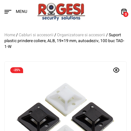
MENU
0
Home
/
Cabluri si accesorii
/
Organizatoare si accesorii
/ Suport
plastic prindere coliere, ALB, 19×19 mm, autoadeziv, 100 buc TAD-
1-W
-25%