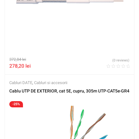
372,84
lei
(0 reviews)
278,20
lei
Cabluri DATE
,
Cabluri si accesorii
Cablu UTP DE EXTERIOR, cat 5E, cupru, 305m UTP-CAT5e-GR4
-25%