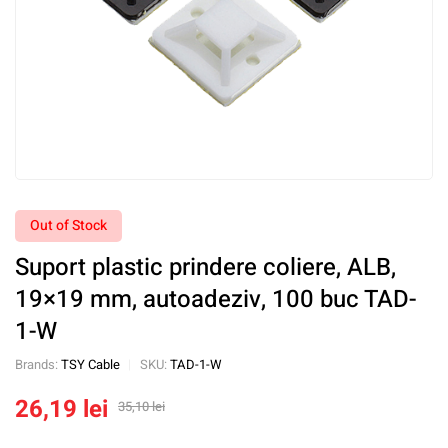
Out of Stock
Suport plastic prindere coliere, ALB,
19×19 mm, autoadeziv, 100 buc TAD-
1-W
Brands:
TSY Cable
SKU:
TAD-1-W
26,19
lei
35,10
lei