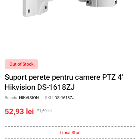
Out of Stock
Suport perete pentru camere PTZ 4′
Hikvision DS-1618ZJ
Brands:
HIKVISION
SKU:
DS-1618ZJ
52,93
lei
71,50
lei
Lipsa Stoc