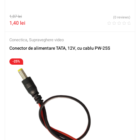
1,87
lei
(0 reviews)
1,40
lei
Conectica
,
Supraveghere video
Conector de alimentare TATA, 12V, cu cablu PW-25S
-25%