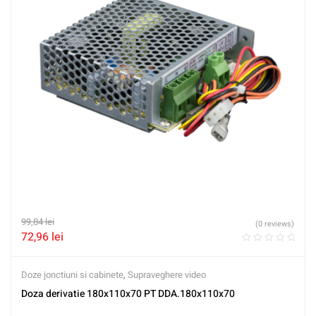
99,84
lei
(0 reviews)
72,96
lei
Doze jonctiuni si cabinete
,
Supraveghere video
Doza derivatie 180x110x70 PT DDA.180x110x70