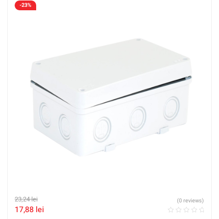
-23%
23,24
lei
(0 reviews)
17,88
lei