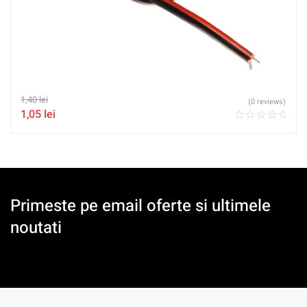
1,40
lei
(0 reviews)
1,05
lei
Primeste pe email oferte si ultimele
noutati