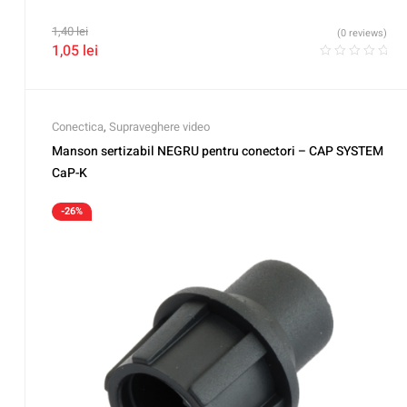
1,40
lei
(0 reviews)
1,05
lei
Conectica
,
Supraveghere video
Manson sertizabil NEGRU pentru conectori – CAP SYSTEM
CaP-K
-26%