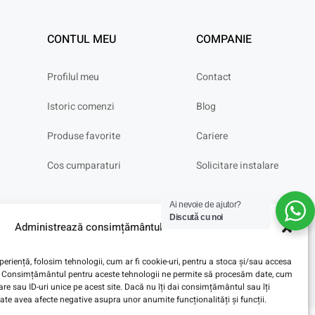
CONTUL MEU
COMPANIE
Profilul meu
Contact
Istoric comenzi
Blog
Produse favorite
Cariere
Cos cumparaturi
Solicitare instalare
Ai nevoie de ajutor?
Discută cu noi
Administrează consimțământul
eriență, folosim tehnologii, cum ar fi cookie-uri, pentru a stoca și/sau accesa
ve. Consimțământul pentru aceste tehnologii ne permite să procesăm date, cum
e sau ID-uri unice pe acest site. Dacă nu îți dai consimțământul sau îți
te avea afecte negative asupra unor anumite funcționalități și funcții.