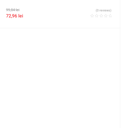
99,84
lei
(0 reviews)
72,96
lei