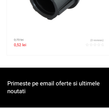
0,70
lei
(0 reviews)
0,52
lei
Primeste pe email oferte si ultimele
noutati