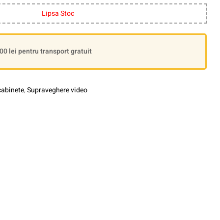
Lipsa Stoc
 lei pentru transport gratuit
cabinete
,
Supraveghere video
le+
interest