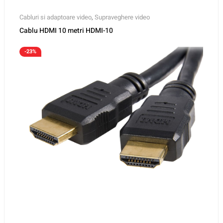
Cabluri si adaptoare video
,
Supraveghere video
Cablu HDMI 10 metri HDMI-10
-23%