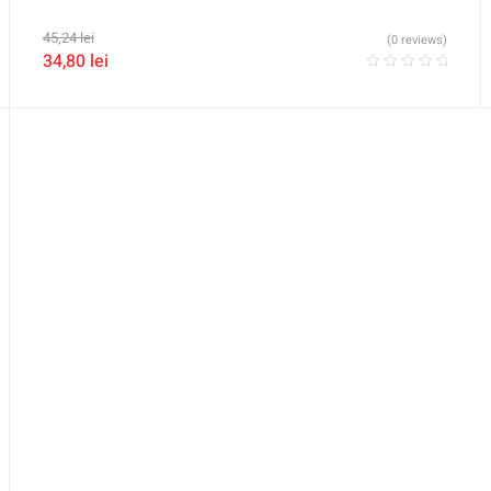
45,24
lei
(0 reviews)
34,80
lei